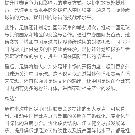
提升联赛竞争力和影响力的重要方式。足协将放宽外援政
策，允许更多高水平的外援进入中国联赛，通过与国际顶级
球员的对抗，提升国内球员的技战术水平。
此外，足协还计划增加国际赛事的举办频次，推动中国足球
与其他国家和地区的交流与合作。通过举办国际友谊赛、邀
请赛等，增加中国足球与世界顶级球队的对抗机会，同时为
国内球员提供更多的国际比赛经验。足协还计划积极参与世
界足球组织的事务，提升中国在国际足坛的话语权。
最后，足协将加大对海外足球市场的开拓力度，吸引更多外
国球迷关注中国足球。这不仅可以通过媒体传播和赛事直播
来实现，还可以通过足球文化的输出，让中国足球在全球范
围内拥有更多的粉丝群体，进而带动相关产业的发展。
总结：
通过本次中国足协职业联赛会议提出的五大要点，可以看
出，推动中国足球发展与改革的关键在于系统化、专业化与
国际化的深度融合。优化联赛结构、建立健全球员发展体
系、提升俱乐部经济可持续性以及提高国际化水平，都是推