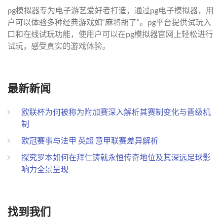
pg模拟器专为电子游艺爱好者打造，通过pg电子模拟器，用
户可以体验多种经典游戏如“麻将胡了”。pg平台提供试玩入
口和在线试玩功能，使用户可以在pg模拟器官网上轻松进行
试玩，感受真实的游戏体验。
最新新闻
欧联杯为何被称为附加赛深入解析其赛制变化与晋级机
制
欧冠赛事与法甲 英超 意甲联赛差异解析
探究罗本如何在拜仁铸就永恒传奇地位及其深远足球影
响力全景呈现
找到我们