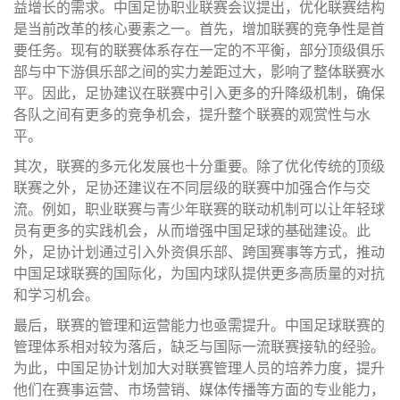
益增长的需求。中国足协职业联赛会议提出，优化联赛结构
是当前改革的核心要素之一。首先，增加联赛的竞争性是首
要任务。现有的联赛体系存在一定的不平衡，部分顶级俱乐
部与中下游俱乐部之间的实力差距过大，影响了整体联赛水
平。因此，足协建议在联赛中引入更多的升降级机制，确保
各队之间有更多的竞争机会，提升整个联赛的观赏性与水
平。
其次，联赛的多元化发展也十分重要。除了优化传统的顶级
联赛之外，足协还建议在不同层级的联赛中加强合作与交
流。例如，职业联赛与青少年联赛的联动机制可以让年轻球
员有更多的实践机会，从而增强中国足球的基础建设。此
外，足协计划通过引入外资俱乐部、跨国赛事等方式，推动
中国足球联赛的国际化，为国内球队提供更多高质量的对抗
和学习机会。
最后，联赛的管理和运营能力也亟需提升。中国足球联赛的
管理体系相对较为落后，缺乏与国际一流联赛接轨的经验。
为此，中国足协计划加大对联赛管理人员的培养力度，提升
他们在赛事运营、市场营销、媒体传播等方面的专业能力，