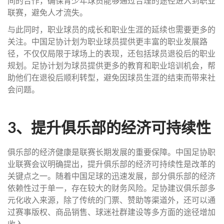
间的合作，确保青少年球员能够通过合理的途径进入到职业
联赛，避免人才流失。
与此同时，职业球员的成长和职业生涯的延续也需要更多的
关注。中国足协计划为职业球员提供更丰富的职业发展路
径，不仅仅局限于球场上的表现，还包括球员退役后的职业
规划。足协计划为球员提供更多的教育和职业培训机会，帮
助他们在退役后顺利转型，避免因球员生涯的结束而带来社
会问题。
3、提升俱乐部的经济可持续性
俱乐部的经济健康是联赛长期发展的重要保障。中国足协职
业联赛会议明确提出，提升俱乐部的经济可持续性是改革的
关键点之一。随着中国足球的迅速发展，部分俱乐部的经济
依赖性过于单一，存在较大的财务风险。足协建议俱乐部多
元化收入来源，除了传统的门票、赞助等渠道外，还可以通
过赛事版权、商品销售、球迷社群建设等多方面的途径增加
收入。