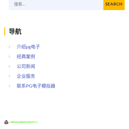
搜索...
SEARCH
导航
介绍pg电子
经典案例
公司新闻
企业服务
联系PG电子模拟器