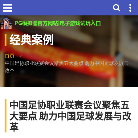
经典案例
首页
中国足协职业联赛会议聚焦五大要点 助力中国足球发展与
改革
中国足协职业联赛会议聚焦五
大要点 助力中国足球发展与改
革