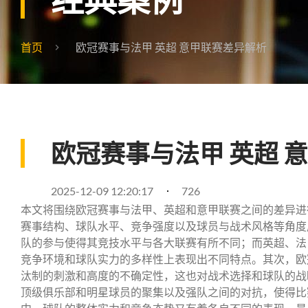
首页
欧冠赛事与法甲 英超 意甲联赛差异解析
欧冠赛事与法甲 英超 
2025-12-09 12:20:17
726
本文将围绕欧冠赛事与法甲、英超和意甲联赛之间的差异进
赛事结构、球队水平、竞争强度以及球员与战术风格等角度
队的参与使得其竞技水平与各大联赛有所不同；而英超、法
竞争环境和球队实力的多样性上表现出不同特点。其次，欧
汰制的刺激和高度的不确定性，这也对战术选择和球队的战
顶级俱乐部和明星球员的聚集以及强队之间的对抗，使得比