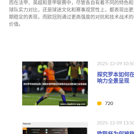
而在法甲、英超和意甲联赛中，尽管各自有着不同的特色和
球队实力对比，还是球迷文化和赛事观赏性上，都表现出更
期稳定的表现，而欧冠则通过更高强度的对抗和技术战术的
价值。
2025-12-09 10:5
探究罗本如何
响力全景呈现
720
2025-12-09 13:5
欧联杯为何被