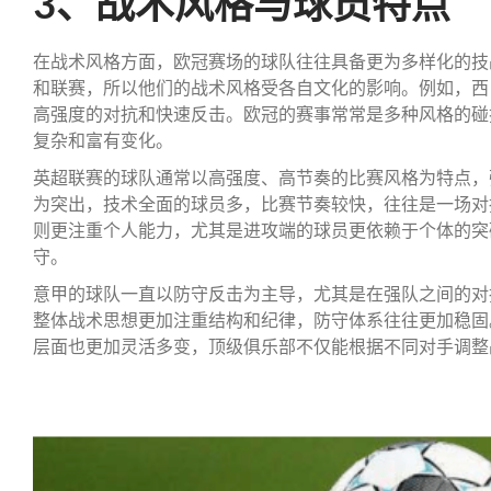
3、战术风格与球员特点
在战术风格方面，欧冠赛场的球队往往具备更为多样化的技
和联赛，所以他们的战术风格受各自文化的影响。例如，西
高强度的对抗和快速反击。欧冠的赛事常常是多种风格的碰
复杂和富有变化。
英超联赛的球队通常以高强度、高节奏的比赛风格为特点，
为突出，技术全面的球员多，比赛节奏较快，往往是一场对
则更注重个人能力，尤其是进攻端的球员更依赖于个体的突
守。
意甲的球队一直以防守反击为主导，尤其是在强队之间的对
整体战术思想更加注重结构和纪律，防守体系往往更加稳固
层面也更加灵活多变，顶级俱乐部不仅能根据不同对手调整