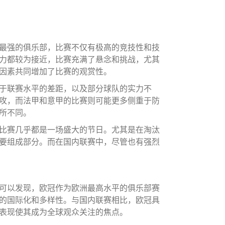
最强的俱乐部，比赛不仅有极高的竞技性和技
力都较为接近，比赛充满了悬念和挑战，尤其
因素共同增加了比赛的观赏性。
于联赛水平的差距，以及部分球队的实力不
攻，而法甲和意甲的比赛则可能更多侧重于防
所不同。
比赛几乎都是一场盛大的节日。尤其是在淘汰
要组成部分。而在国内联赛中，尽管也有强烈
可以发现，欧冠作为欧洲最高水平的俱乐部赛
的国际化和多样性。与国内联赛相比，欧冠具
表现使其成为全球观众关注的焦点。