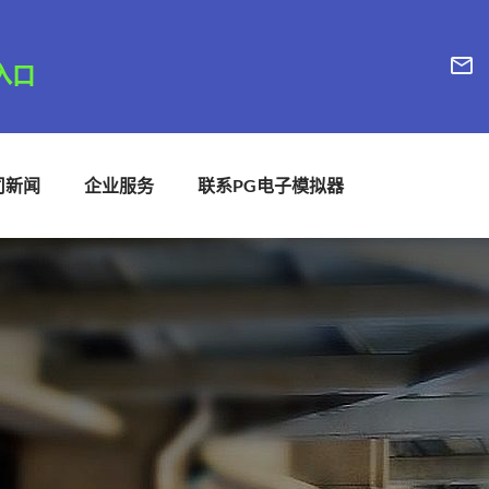
司新闻
企业服务
联系PG电子模拟器