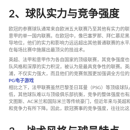
2、球队实力与竞争强度
欧冠的参赛球队通常来自欧洲五大联赛乃至其他有实力的联
意甲的单一国内联赛。在欧冠中，像巴塞罗那、拜仁慕尼黑
导地位，他们的实力和影响力远远超出其他普通联赛的水平
在每场比赛中施展出最顶尖的技战术。
英超、法甲和意甲作为各自国家的顶级联赛，其竞争强度也
队风格和深厚的实力积淀，被认为是最具竞争性的联赛。英
浦，不仅实力强大，而且他们的竞赛氛围更加强调全方位的
PG电子游戏
相比之下，法甲联赛虽然巴黎圣日耳曼（PSG）等顶级球
低，其他球队难以与顶级俱乐部抗衡，竞争的整体强度也有
文图斯、AC米兰和国际米兰等传统豪门，但近年来与英超
和竞争力有所下降。因此，欧冠赛事的竞争强度，往往比这