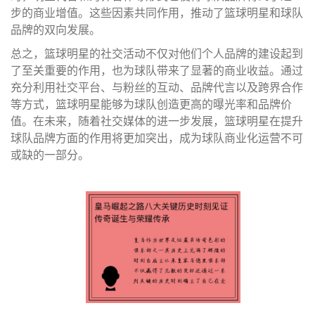
步的商业增值。这些因素共同作用，推动了篮球明星和球队
品牌的双向发展。
总之，篮球明星的社交活动不仅对他们个人品牌的建设起到
了至关重要的作用，也为球队带来了显著的商业收益。通过
充分利用社交平台、与粉丝的互动、品牌代言以及跨界合作
等方式，篮球明星能够为球队创造更高的曝光率和品牌价
值。在未来，随着社交媒体的进一步发展，篮球明星在提升
球队品牌方面的作用将更加突出，成为球队商业化运营不可
或缺的一部分。