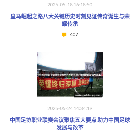
2025-05-18 16:18:50
皇马崛起之路八大关键历史时刻见证传奇诞生与荣
耀传承
407
2025-05-24 14:34:19
中国足协职业联赛会议聚焦五大要点 助力中国足球
发展与改革