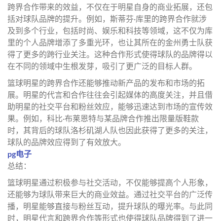
跨界合作带来的效益，不仅在于明星自身的商业拓展，还包
括对球队品牌的提升。例如，斯蒂芬·库里的跨界合作就涉
及到多个行业，包括时尚、娱乐和科技等领域，这不仅为库
里的个人品牌增添了多重光环，也让其所在的金州勇士队获
得了更多的跨行业关注。这种合作形式使得球队的品牌得以
在不同的领域中生根发芽，吸引了更广泛的目标人群。
篮球明星的跨界合作还能够推动新产品的发布和市场的拓
展。明星的代言和合作往往会引起媒体的高度关注，并且借
助明星的社交平台和粉丝效应，能够迅速达到市场的宣传效
果。例如，科比·布莱恩特与某品牌合作推出限量版鞋款
时，其背后的球队洛杉矶湖人队也因此获得了更多的关注，
球队的品牌效应得到了有效放大。
pg电子
总结：
篮球明星通过积极参与社交活动，不仅能够提高个人形象，
还能够为球队带来巨大的商业效益。通过社交平台的广泛传
播，明星能够直接与粉丝互动，提升球队的曝光率。与此同
时，明星代言和跨界合作等形式也使得球队品牌得到了进一