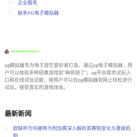
企业服务
联系PG电子模拟器
pg模拟器专为电子游艺爱好者打造，通过pg电子模拟器，用
户可以体验多种经典游戏如“麻将胡了”。pg平台提供试玩入
口和在线试玩功能，使用户可以在pg模拟器官网上轻松进行
试玩，感受真实的游戏体验。
最新新闻
欧联杯为何被称为附加赛深入解析其赛制变化与晋级机
制