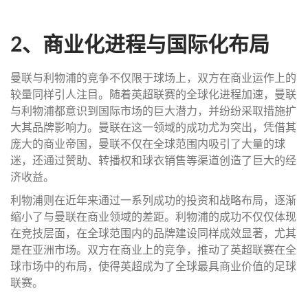
2、商业化进程与国际化布局
曼联与利物浦的竞争不仅限于球场上，双方在商业运作上的
较量同样引人注目。随着英超联赛的全球化进程加速，曼联
与利物浦都意识到国际市场的巨大潜力，并纷纷采取措施扩
大其品牌影响力。曼联在这一领域的成功尤为突出，凭借其
庞大的商业帝国，曼联不仅在全球范围内吸引了大量的球
迷，还通过赞助、转播权和球衣销售等渠道创造了巨大的经
济收益。
利物浦则在近年来通过一系列成功的投资和战略布局，逐渐
缩小了与曼联在商业领域的差距。利物浦的成功不仅仅体现
在竞技层面，在全球范围内的品牌建设同样成效显著，尤其
是在亚洲市场。双方在商业上的竞争，推动了英超联赛在全
球市场中的布局，使得英超成为了全球最具商业价值的足球
联赛。