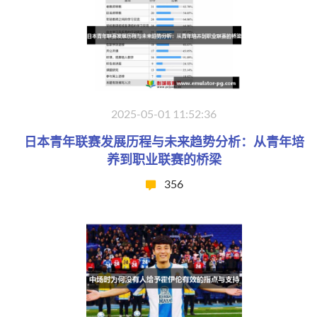
2025-05-01 11:52:36
日本青年联赛发展历程与未来趋势分析：从青年培
养到职业联赛的桥梁
356