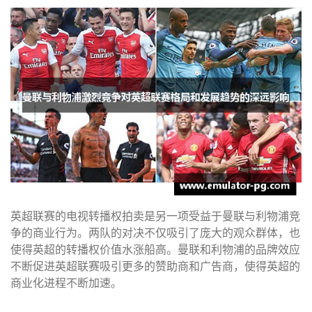
英超联赛的电视转播权拍卖是另一项受益于曼联与利物浦竞
争的商业行为。两队的对决不仅吸引了庞大的观众群体，也
使得英超的转播权价值水涨船高。曼联和利物浦的品牌效应
不断促进英超联赛吸引更多的赞助商和广告商，使得英超的
商业化进程不断加速。