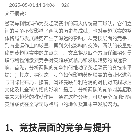
2025-05-01 14:24:06
326
文章摘要：
曼联与利物浦作为英超联赛中的两大传统豪门球队，它们之
间的竞争不仅影响了两队的历史与成就，也对英超联赛的整
体格局与发展趋势产生了深远的影响。从竞技层面的竞争，
到商业运作上的较量，再到文化影响的交锋，两队的较量始
终是英超联赛中的焦点之一。文章将从四个方面详细探讨曼
联与利物浦激烈竞争对英超联赛格局和发展趋势的深远影
响。首先，分析两队的竞争如何推动了英超联赛的竞技水平
提升；其次，探讨这一竞争如何影响英超联赛的商业化进程
与国际化布局；接着，阐述曼联与利物浦的对抗对英超球迷
文化及其全球传播的影响；最后，分析两队的竞争对英超联
赛未来趋势的推动作用。通过这些分析，可以更全面地理解
英超联赛在全球足球格局中的地位及其未来发展潜力。
1、竞技层面的竞争与提升