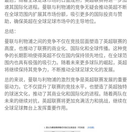
速其国际化进程。曼联与利物浦的竞争无疑会推动英超不断
在全球范围内扩展其市场份额，吸引更多的国际投资与赞
助，确保英超在全球足球市场中的主导地位。
总结：
曼联与利物浦之间的竞争不仅在竞技层面塑造了英超联赛的
高度，也推动了联赛的商业化、国际化和全球传播。这种竞
争的长期影响使得英超不仅在国内保持领先地位，在全球范
围内也具有极强的吸引力。随着未来更多球队的崛起，英超
将继续保持其竞争力，不断推动全球足球文化的发展。
总的来说，曼联与利物浦的激烈竞争是英超联赛发展的重要
驱动力。它不仅提升了联赛的竞技水平，也塑造了英超独特
的球迷文化，推动了其商业化和国际化的进程。随着两队在
未来的继续对抗，英超联赛将更加充满活力和挑战，继续在
全球足球舞台上发挥重要作用。