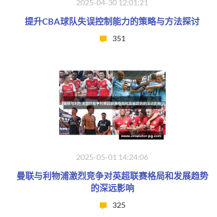
2025-04-30 12:01:21
提升CBA球队失误控制能力的策略与方法探讨
351
2025-05-01 14:24:06
曼联与利物浦激烈竞争对英超联赛格局和发展趋势
的深远影响
325