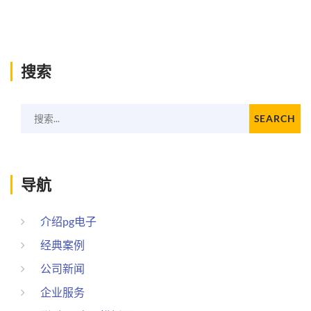
搜索
搜索...
SEARCH
导航
介绍pg电子
经典案例
公司新闻
企业服务