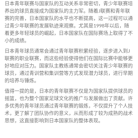
日本青年联赛与国家队的互动关系非常密切，青少年联赛培
养出的球员直接成为国家队的主力军。随着J联赛和青年联
赛的完善，日本国家队的水平也不断提高，这一过程可以通
过青少年联赛的发展轨迹来观察。尤其是1998年以后，随
着更多年轻球员的崛起，日本国家队在国际赛场上取得了不
小的成绩。
日本青年球员通常会通过青年联赛积累经验，逐步进入到J
联赛的职业联赛，而这些经验使得他们在国际比赛中能够更
好地应对压力。国家队主教练通常会密切关注青少年联赛的
球员，通过青训营和集训营等方式发现潜力球员，进行早期
的培养与锤炼。
值得一提的是，日本的青年联赛不仅是为国家队提供球员的
摇篮，也为整个国家足球文化的推广与发展做出了贡献。许
多优秀的青年球员通过青年联赛的锻炼，不仅提升了个人技
术，更了解了团队协作的意义，从而形成了较为成熟的战术
思想，这直接影响到日本国家队的整体表现。