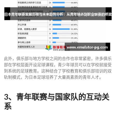
此外，俱乐部与地方学校之间的合作也非常紧密，许多俱乐
部在学校层面开设足球课程，青少年球员可以在学校就接受
到系统的足球教育。这种结合了学校教育和俱乐部培训的双
轨制模式，为日本足球培养了大量高素质的青年人才。
3、青年联赛与国家队的互动关
系