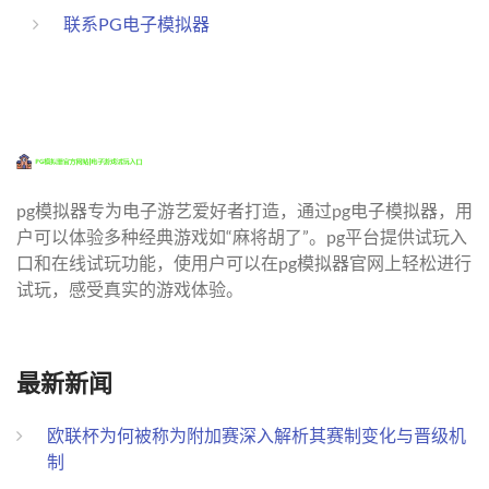
联系PG电子模拟器
pg模拟器专为电子游艺爱好者打造，通过pg电子模拟器，用
户可以体验多种经典游戏如“麻将胡了”。pg平台提供试玩入
口和在线试玩功能，使用户可以在pg模拟器官网上轻松进行
试玩，感受真实的游戏体验。
最新新闻
欧联杯为何被称为附加赛深入解析其赛制变化与晋级机
制