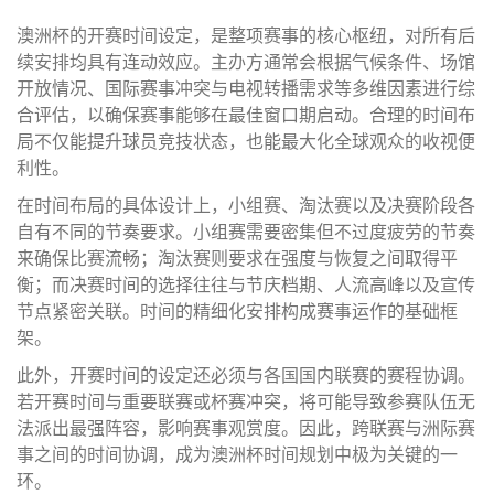
澳洲杯的开赛时间设定，是整项赛事的核心枢纽，对所有后
续安排均具有连动效应。主办方通常会根据气候条件、场馆
开放情况、国际赛事冲突与电视转播需求等多维因素进行综
合评估，以确保赛事能够在最佳窗口期启动。合理的时间布
局不仅能提升球员竞技状态，也能最大化全球观众的收视便
利性。
在时间布局的具体设计上，小组赛、淘汰赛以及决赛阶段各
自有不同的节奏要求。小组赛需要密集但不过度疲劳的节奏
来确保比赛流畅；淘汰赛则要求在强度与恢复之间取得平
衡；而决赛时间的选择往往与节庆档期、人流高峰以及宣传
节点紧密关联。时间的精细化安排构成赛事运作的基础框
架。
此外，开赛时间的设定还必须与各国国内联赛的赛程协调。
若开赛时间与重要联赛或杯赛冲突，将可能导致参赛队伍无
法派出最强阵容，影响赛事观赏度。因此，跨联赛与洲际赛
事之间的时间协调，成为澳洲杯时间规划中极为关键的一
环。