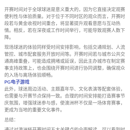
开赛时间对于全球球迷是意义重大的，因为它直接决定观赛
便利性与体验质量。对于位于不同时区的观众而言，开赛时
段若与黄金收视时间重合，将显著提升观看意愿与互动热
情。相反，若在深夜或工作时间举行，可能导致观赛人数下
降。
现场球迷的体验同样受时间安排影响，包括交通规划、人流
管控、城市配套服务开放时间等。开赛时间若与城市公共交
通高峰重叠，可能造成拥堵或延误，因此主办城市在制定赛
事支持政策上，也会围绕开赛时间进行协同调整，确保观众
的入场与离场体验顺畅。
PG电子游戏
此外，球迷周边活动、主题嘉年华、文化表演等配套体验，
也需要与开赛节点保持一致。合理的时间安排能打造赛事节
庆氛围，增强球迷参与感，使澳洲杯不仅是一场体育赛事，
更成为当地的重要文化事件。
总结：
通过对澳洲杯开赛时间五大关键点的全面解读，可以看到时