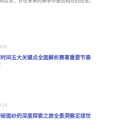
刻反思，并在未来的赛季中做出相应的改进，
3:05
赛时间五大关键点全面解析赛事重要节奏
景
9:21
神秘面纱的深度探索之旅全景洞察足球世