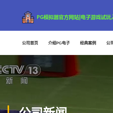
公司首页
介绍PG电子
经典案例
公
公司新闻