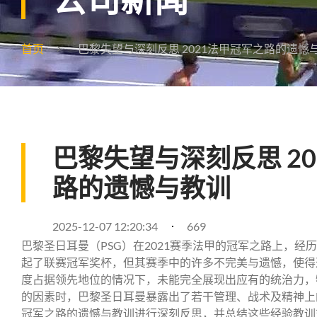
首页
巴黎失望与深刻反思 2021法甲冠军之路的遗憾
巴黎失望与深刻反思 2
路的遗憾与教训
2025-12-07 12:20:34
669
巴黎圣日耳曼（PSG）在2021赛季法甲的冠军之路上，
起了联赛冠军奖杯，但其赛季中的许多不完美与遗憾，使得
度占据领先地位的情况下，未能完全展现出应有的统治力，
的因素时，巴黎圣日耳曼暴露出了若干管理、战术及精神上的
冠军之路的遗憾与教训进行深刻反思，并总结这些经验教训