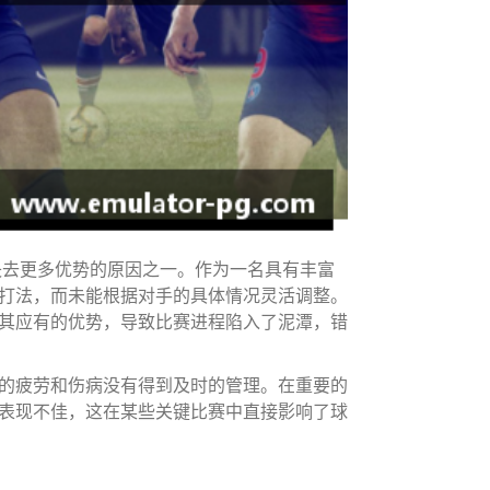
失去更多优势的原因之一。作为一名具有丰富
打法，而未能根据对手的具体情况灵活调整。
其应有的优势，导致比赛进程陷入了泥潭，错
的疲劳和伤病没有得到及时的管理。在重要的
表现不佳，这在某些关键比赛中直接影响了球