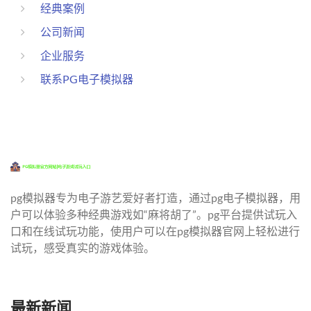
经典案例
公司新闻
企业服务
联系PG电子模拟器
pg模拟器专为电子游艺爱好者打造，通过pg电子模拟器，用
户可以体验多种经典游戏如“麻将胡了”。pg平台提供试玩入
口和在线试玩功能，使用户可以在pg模拟器官网上轻松进行
试玩，感受真实的游戏体验。
最新新闻