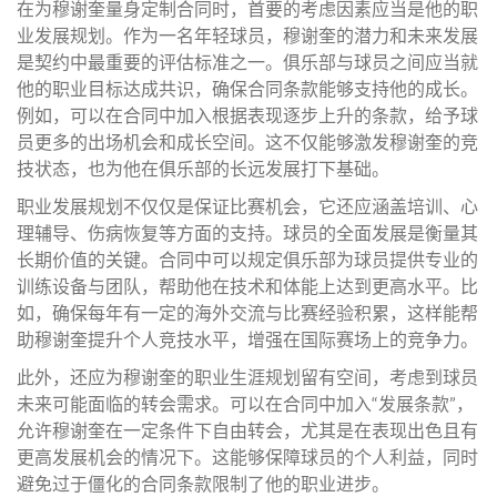
在为穆谢奎量身定制合同时，首要的考虑因素应当是他的职
业发展规划。作为一名年轻球员，穆谢奎的潜力和未来发展
是契约中最重要的评估标准之一。俱乐部与球员之间应当就
他的职业目标达成共识，确保合同条款能够支持他的成长。
例如，可以在合同中加入根据表现逐步上升的条款，给予球
员更多的出场机会和成长空间。这不仅能够激发穆谢奎的竞
技状态，也为他在俱乐部的长远发展打下基础。
职业发展规划不仅仅是保证比赛机会，它还应涵盖培训、心
理辅导、伤病恢复等方面的支持。球员的全面发展是衡量其
长期价值的关键。合同中可以规定俱乐部为球员提供专业的
训练设备与团队，帮助他在技术和体能上达到更高水平。比
如，确保每年有一定的海外交流与比赛经验积累，这样能帮
助穆谢奎提升个人竞技水平，增强在国际赛场上的竞争力。
此外，还应为穆谢奎的职业生涯规划留有空间，考虑到球员
未来可能面临的转会需求。可以在合同中加入“发展条款”，
允许穆谢奎在一定条件下自由转会，尤其是在表现出色且有
更高发展机会的情况下。这能够保障球员的个人利益，同时
避免过于僵化的合同条款限制了他的职业进步。