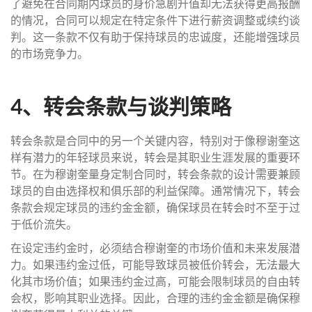
了避免在合同期内球员的身价急剧升值却无法获得更高报酬
的情况，合同可以规定在特定条件下进行薪资调整或续约谈
判。这一条款不仅有助于保持球员的忠诚度，还能增强球员
的市场竞争力。
4、转会条款与谈判策略
转会条款是合同中的另一个关键内容，特别对于像穆谢奎这
样有潜力的年轻球员来说，转会是其职业生涯发展的重要环
节。在为穆谢奎量身定制合同时，转会条款的设计需要兼顾
球员的自由选择权和俱乐部的利益保障。通常情况下，转会
条款会规定球员的违约金金额，确保球员在转会时不至于过
于低价流失。
在设定违约金时，必须结合穆谢奎的市场价值和未来发展潜
力。如果违约金过低，可能导致球员被低价转会，无法最大
化其市场价值；如果违约金过高，可能会限制球员的自由转
会权，影响其职业选择。因此，合理的违约金金额是确保穆