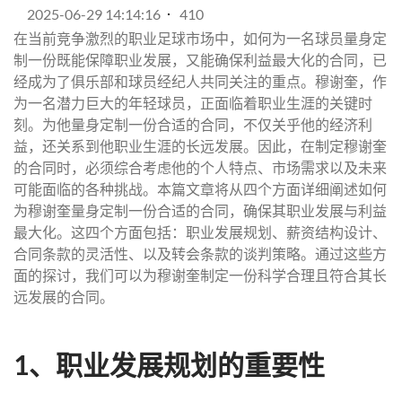
2025-06-29 14:14:16
410
在当前竞争激烈的职业足球市场中，如何为一名球员量身定
制一份既能保障职业发展，又能确保利益最大化的合同，已
经成为了俱乐部和球员经纪人共同关注的重点。穆谢奎，作
为一名潜力巨大的年轻球员，正面临着职业生涯的关键时
刻。为他量身定制一份合适的合同，不仅关乎他的经济利
益，还关系到他职业生涯的长远发展。因此，在制定穆谢奎
的合同时，必须综合考虑他的个人特点、市场需求以及未来
可能面临的各种挑战。本篇文章将从四个方面详细阐述如何
为穆谢奎量身定制一份合适的合同，确保其职业发展与利益
最大化。这四个方面包括：职业发展规划、薪资结构设计、
合同条款的灵活性、以及转会条款的谈判策略。通过这些方
面的探讨，我们可以为穆谢奎制定一份科学合理且符合其长
远发展的合同。
1、职业发展规划的重要性