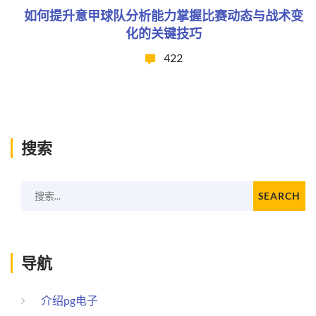
如何提升意甲球队分析能力掌握比赛动态与战术变
化的关键技巧
422
搜索
搜索...
SEARCH
导航
介绍pg电子