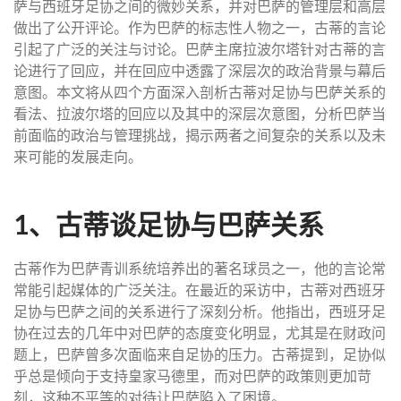
萨与西班牙足协之间的微妙关系，并对巴萨的管理层和高层
做出了公开评论。作为巴萨的标志性人物之一，古蒂的言论
引起了广泛的关注与讨论。巴萨主席拉波尔塔针对古蒂的言
论进行了回应，并在回应中透露了深层次的政治背景与幕后
意图。本文将从四个方面深入剖析古蒂对足协与巴萨关系的
看法、拉波尔塔的回应以及其中的深层次意图，分析巴萨当
前面临的政治与管理挑战，揭示两者之间复杂的关系以及未
来可能的发展走向。
1、古蒂谈足协与巴萨关系
古蒂作为巴萨青训系统培养出的著名球员之一，他的言论常
常能引起媒体的广泛关注。在最近的采访中，古蒂对西班牙
足协与巴萨之间的关系进行了深刻分析。他指出，西班牙足
协在过去的几年中对巴萨的态度变化明显，尤其是在财政问
题上，巴萨曾多次面临来自足协的压力。古蒂提到，足协似
乎总是倾向于支持皇家马德里，而对巴萨的政策则更加苛
刻，这种不平等的对待让巴萨陷入了困境。