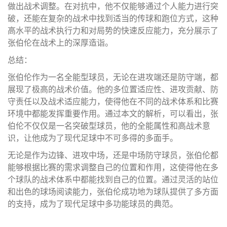
做出战术调整。在对抗中，他不仅能够通过个人能力进行突
破，还能在复杂的战术中找到适当的传球和跑位方式，这种
高水平的战术执行力和对局势的快速反应能力，充分展示了
张伯伦在战术上的深厚造诣。
总结：
张伯伦作为一名全能型球员，无论在进攻端还是防守端，都
展现了极高的战术价值。他的多位置适应性、进攻贡献、防
守责任以及战术适应能力，使得他在不同的战术体系和比赛
环境中都能发挥重要作用。通过本文的解析，可以看出，张
伯伦不仅仅是一名突破型球员，他的全能属性和高战术意
识，让他成为了现代足球中不可多得的多面手。
无论是作为边锋、进攻中场，还是中场防守球员，张伯伦都
能够根据比赛的需求调整自己的位置和作用，这使得他在多
个球队的战术体系中都能找到自己的位置。通过灵活的站位
和出色的球场阅读能力，张伯伦成功地为球队提供了多方面
的支持，成为了现代足球中多功能球员的典范。