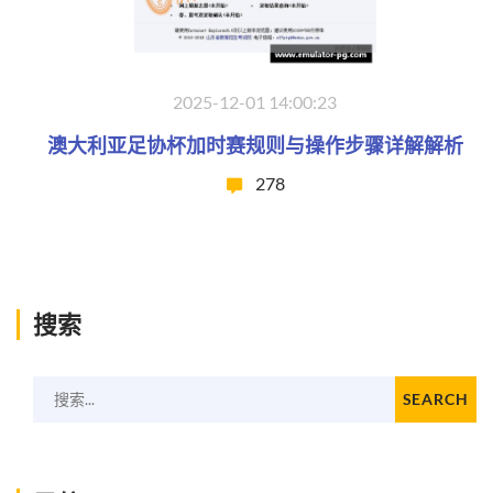
2025-12-01 14:00:23
澳大利亚足协杯加时赛规则与操作步骤详解解析
278
搜索
搜索...
SEARCH