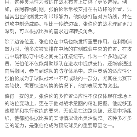
用，这种灵活性为教练在战术布置上提供了更多选择。例
如，在阿森纳时期，张伯伦常常被安排在右边锋的位置，凭
借其出色的爆发力和带球能力，他能够打破对方防线，并在
进攻中制造威胁。相比于传统边锋，张伯伦的战术理解更加
深刻，可以根据比赛的需求迅速转换角色。
除了边锋位置，张伯伦在中场也能发挥重要作用。在利物浦
效力时，他多次被安排在中场的右侧或偏中央的位置，在攻
击中场和防守中场之间充当连接纽带。作为一个多功能球
员，张伯伦不仅能帮助球队在进攻中提供支持，还能够通过
向后撤回，参与到球队的防守体系中。这种灵活的适应性让
张伯伦成为了球队战术中不可或缺的一部分，尤其在比赛节
奏较快、需要快速转换的情况下，他的表现尤为突出。
值得一提的是，张伯伦的多位置适应性不仅仅体现在球场上
的站位变动上，更在于他对战术意图的精准把握。他能够迅
速理解和执行教练的要求，无论是在边路突破、还是中场组
织，他都能根据比赛的实际情况做出灵活调整。这种多才多
艺的能力，是张伯伦成为顶级球员的重要原因之一。