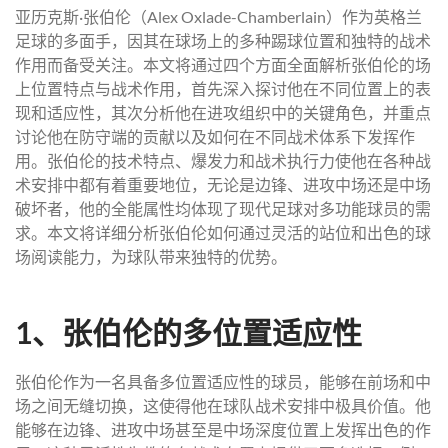
亚历克斯·张伯伦（Alex Oxlade-Chamberlain）作为英格兰
足球的多面手，因其在球场上的多种踢球位置和独特的战术
作用而备受关注。本文将通过四个方面全面解析张伯伦的场
上位置特点与战术作用，首先深入探讨他在不同位置上的表
现和适应性，其次分析他在进攻组织中的关键角色，并重点
讨论他在防守端的贡献以及如何在不同战术体系下发挥作
用。张伯伦的技术特点、爆发力和战术执行力使他在各种战
术安排中都有着重要地位，无论是边锋、进攻中场还是中场
破坏者，他的全能属性均体现了现代足球对多功能球员的需
求。本文将详细分析张伯伦如何通过灵活的站位和出色的球
场阅读能力，为球队带来独特的优势。
1、张伯伦的多位置适应性
张伯伦作为一名具备多位置适应性的球员，能够在前场和中
场之间无缝切换，这使得他在球队战术安排中极具价值。他
能够在边锋、进攻中场甚至是中场深度位置上发挥出色的作