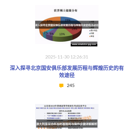
2025-11-30 12:26:31
深入探寻北京国安俱乐部发展历程与辉煌历史的有
效途径
245