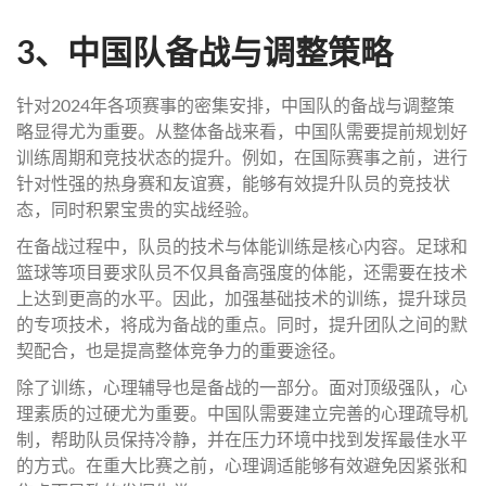
3、中国队备战与调整策略
针对2024年各项赛事的密集安排，中国队的备战与调整策
略显得尤为重要。从整体备战来看，中国队需要提前规划好
训练周期和竞技状态的提升。例如，在国际赛事之前，进行
针对性强的热身赛和友谊赛，能够有效提升队员的竞技状
态，同时积累宝贵的实战经验。
在备战过程中，队员的技术与体能训练是核心内容。足球和
篮球等项目要求队员不仅具备高强度的体能，还需要在技术
上达到更高的水平。因此，加强基础技术的训练，提升球员
的专项技术，将成为备战的重点。同时，提升团队之间的默
契配合，也是提高整体竞争力的重要途径。
除了训练，心理辅导也是备战的一部分。面对顶级强队，心
理素质的过硬尤为重要。中国队需要建立完善的心理疏导机
制，帮助队员保持冷静，并在压力环境中找到发挥最佳水平
的方式。在重大比赛之前，心理调适能够有效避免因紧张和