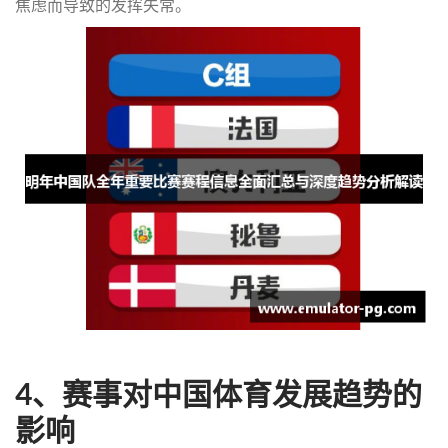
焦虑而导致的发挥失常。
4、赛事对中国体育发展趋势的
影响