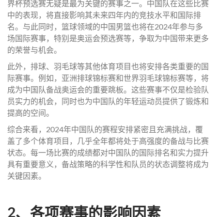
界杯预选赛无疑是最为关键的赛事之一。中国队在这些比赛
中的表现，将直接影响其未来四年内的竞技水平和国际排
名。与此同时，篮球领域的中国男篮也将在2024年参与多
场国际赛事，特别是奥运会预选赛等，争取为中国带来更多
的荣誉与机会。
此外，排球、羽毛球等其他体育项目也将安排各类重要的国
际赛事。例如，亚洲排球锦标赛和世界羽毛球锦标赛等，将
成为中国队备战奥运会的重要跳板。这些赛事不仅是检验队
员实力的机会，同时也为中国队的年轻运动员提供了锻炼和
提高的空间。
综合来看，2024年中国队的赛程安排紧密且充满挑战，覆
盖了多个体育项目，几乎全年都将处于高强度的备战与比赛
状态。每一场比赛的成绩都对中国队的国际排名和实力提升
具有重要意义，备战策略的科学性和队员的状态调整将成为
关键因素。
2、各项赛事的影响因素