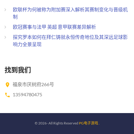
欧联杯为何被称为附加赛深入解析其赛制变化与晋级机
制
欧冠赛事与法甲 英超 意甲联赛差异解析
探究罗本如何在拜仁铸就永恒传奇地位及其深远足球影
响力全景呈现
找到我们
福泉市厌树府266号
13594780475
©
2026
- All Rights Reserved
PG电子游戏
.