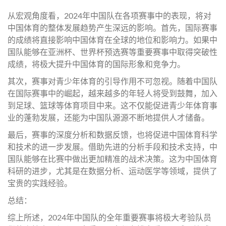
从宏观角度看，2024年中国队在各项赛事中的表现，将对
中国体育的整体发展趋势产生深远的影响。首先，国际赛事
的成绩将直接影响中国体育在全球的地位和影响力。如果中
国队能够在亚洲杯、世界杯预选赛等重要赛事中取得突破性
成绩，将极大提升中国体育的国际形象和竞争力。
其次，赛事对青少年体育的引导作用不可忽视。随着中国队
在国际赛事中的崛起，越来越多的年轻人将受到鼓舞，加入
到足球、篮球等体育项目中来。这不仅能促进青少年体育事
业的蓬勃发展，还能为中国队源源不断地提供人才储备。
最后，赛事的深度分析和数据反馈，也将促进中国体育科学
和技术的进一步发展。借助先进的分析手段和技术支持，中
国队能够在比赛中做出更加精准的战术决策。这为中国体育
科研的进步，尤其是在数据分析、运动医学等领域，提供了
宝贵的实践经验。
总结：
综上所述，2024年中国队的全年重要赛事将极大考验队员