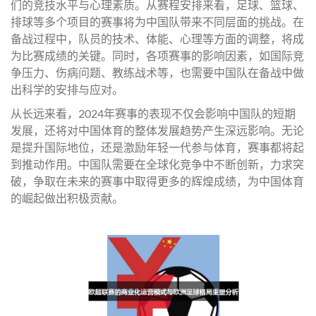
们的竞技水平与心理素质。从赛程安排来看，足球、篮球、
排球等多个项目的赛事将为中国队带来不同层面的挑战。在
备战过程中，队员的技术、体能、心理等方面的调整，将成
为比赛成绩的关键。同时，各项赛事的影响因素，如国际竞
争压力、伤病问题、教练战术等，也需要中国队在备战中做
出科学的安排与应对。
从长远来看，2024年赛事的表现不仅会影响中国队的短期
发展，还将对中国体育的整体发展趋势产生深远影响。无论
是提升国际地位，还是激励年轻一代参与体育，赛事都将起
到推动作用。中国队需要在全球化竞争中不断创新，力求突
破，争取在未来的赛事中取得更多的辉煌成绩，为中国体育
的崛起做出积极贡献。