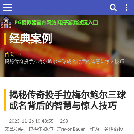
经典案例
首页
揭秘传奇投手拉梅尔鲍尔三球成名背后的智慧与惊人技巧
揭秘传奇投手拉梅尔鲍尔三球
成名背后的智慧与惊人技巧
2025-11-26 10:48:55
268
文章摘要：拉梅尔·鲍尔（Trevor Bauer）作为一名传奇投