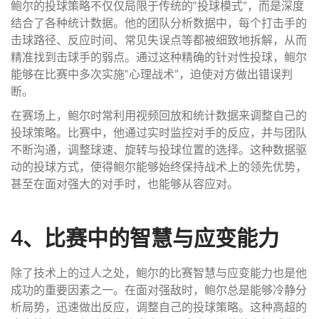
鲍尔的投球策略不仅仅局限于传统的“投球模式”，而是深度
结合了各种统计数据。他的团队分析数据中，每个打击手的
击球路径、反应时间、常见失误点等都被细致地拆解，从而
精准找到击球手的弱点。通过这种精确的针对性投球，鲍尔
能够在比赛中多次实施“心理战术”，迫使对方做出错误判
断。
在赛场上，鲍尔时常利用视频回放和统计数据来调整自己的
投球策略。比赛中，他通过实时监控对手的反应，并与团队
不断沟通，调整球速、旋转与投球位置的选择。这种数据驱
动的投球方式，使得鲍尔能够始终保持战术上的领先优势，
甚至在面对强大的对手时，也能够从容应对。
4、比赛中的智慧与应变能力
除了技术上的过人之处，鲍尔的比赛智慧与应变能力也是他
成功的重要因素之一。在面对强敌时，鲍尔总是能够冷静分
析局势，迅速做出反应，调整自己的投球策略。这种高超的