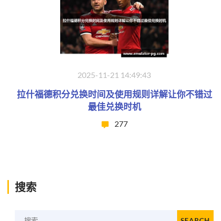
2025-11-21 14:49:43
拉什福德积分兑换时间及使用规则详解让你不错过
最佳兑换时机
277
搜索
搜索...
SEARCH