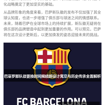
化战略奠定了更加坚实的基础。
从品牌形象的角度来看，巴萨新队徽的发布不仅加强了其全
球认知度，也进一步增强了俱乐部与球迷之间的情感联系。
未来，随着巴萨在全球市场上的持续扩展，新队徽无疑将在
俱乐部的品牌塑造中起到更加重要的作用。可以预见，巴萨
将在这次设计更新后，以更加焕发的姿态迎接未来的挑战。