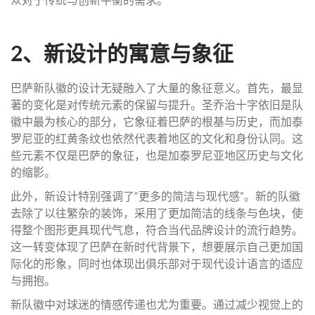
2、新设计的寓意与象征
巴萨新队徽的设计无疑融入了大量的象征意义。首先，最显
著的变化是对传统元素的保留与提升。圣乔治十字依旧是队
徽中最为核心的部分，它象征着巴萨的根基与历史，而加泰
罗尼亚的红黄条纹也依然代表着地区的文化和身份认同。这
些元素不仅是巴萨的象征，也是加泰罗尼亚地区历史与文化
的缩影。
此外，新设计特别强调了“更多的简洁与现代感”。新的队徽
去除了以往繁杂的装饰，采用了更加简洁的线条与色块，使
得整个图形更具现代气息，符合当代品牌设计的流行趋势。
这一转变体现了巴萨在新时代背景下，想要展示自己更加国
际化的形象，同时也体现出俱乐部对于现代设计语言的适应
与拥抱。
新队徽中对球迷的情感传递也尤为重要。通过减少视觉上的