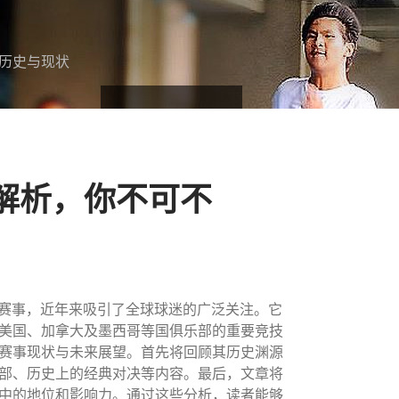
历史与现状
解析，你不可不
目的足球赛事，近年来吸引了全球球迷的广泛关注。它
美国、加拿大及墨西哥等国俱乐部的重要竞技
赛事现状与未来展望。首先将回顾其历史渊源
部、历史上的经典对决等内容。最后，文章将
中的地位和影响力。通过这些分析，读者能够