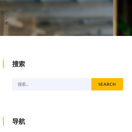
搜索
搜索...
SEARCH
导航