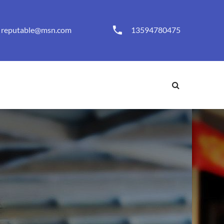
reputable@msn.com
13594780475