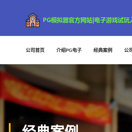
公司首页
介绍PG电子
经典案例
公
经典案例