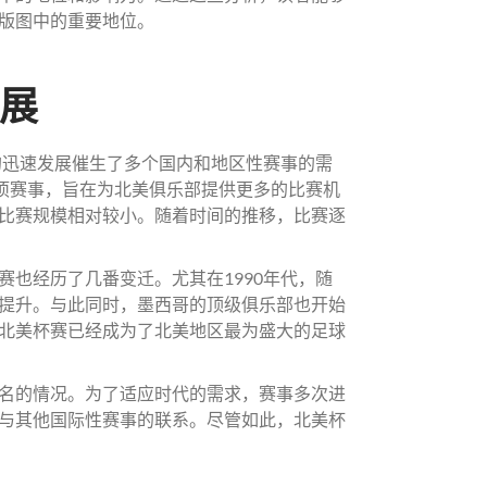
版图中的重要地位。
发展
的迅速发展催生了多个国内和地区性赛事的需
这项赛事，旨在为北美俱乐部提供更多的比赛机
比赛规模相对较小。随着时间的推移，比赛逐
也经历了几番变迁。尤其在1990年代，随
提升。与此同时，墨西哥的顶级俱乐部也开始
北美杯赛已经成为了北美地区最为盛大的足球
名的情况。为了适应时代的需求，赛事多次进
强了与其他国际性赛事的联系。尽管如此，北美杯