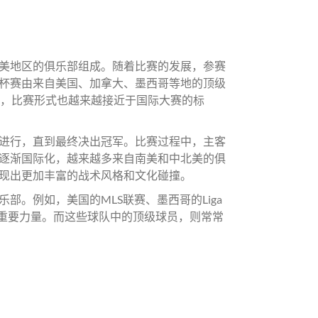
美地区的俱乐部组成。随着比赛的发展，参赛
杯赛由来自美国、加拿大、墨西哥等地的顶级
右，比赛形式也越来越接近于国际大赛的标
进行，直到最终决出冠军。比赛过程中，主客
逐渐国际化，越来越多来自南美和中北美的俱
现出更加丰富的战术风格和文化碰撞。
。例如，美国的MLS联赛、墨西哥的Liga
的重要力量。而这些球队中的顶级球员，则常常