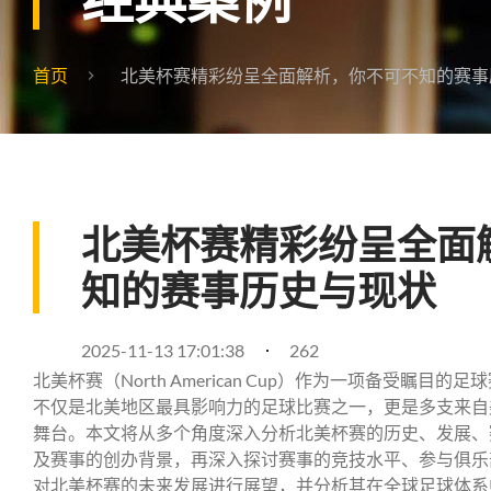
首页
北美杯赛精彩纷呈全面解析，你不可不知的赛事
北美杯赛精彩纷呈全面
知的赛事历史与现状
2025-11-13 17:01:38
262
北美杯赛（North American Cup）作为一项备受瞩
不仅是北美地区最具影响力的足球比赛之一，更是多支来自
舞台。本文将从多个角度深入分析北美杯赛的历史、发展、
及赛事的创办背景，再深入探讨赛事的竞技水平、参与俱乐
对北美杯赛的未来发展进行展望，并分析其在全球足球体系