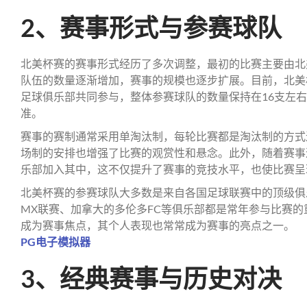
2、赛事形式与参赛球队
北美杯赛的赛事形式经历了多次调整，最初的比赛主要由北
队伍的数量逐渐增加，赛事的规模也逐步扩展。目前，北美
足球俱乐部共同参与，整体参赛球队的数量保持在16支左
准。
赛事的赛制通常采用单淘汰制，每轮比赛都是淘汰制的方式
场制的安排也增强了比赛的观赏性和悬念。此外，随着赛事
乐部加入其中，这不仅提升了赛事的竞技水平，也使比赛呈
北美杯赛的参赛球队大多数是来自各国足球联赛中的顶级俱乐部
MX联赛、加拿大的多伦多FC等俱乐部都是常年参与比赛
成为赛事焦点，其个人表现也常常成为赛事的亮点之一。
PG电子模拟器
3、经典赛事与历史对决