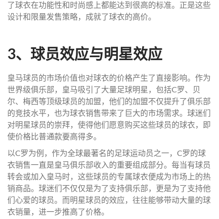
了球衣在功能性和时尚感上都能达到很高的标准。正是这些
设计和限量发售策略，成就了球衣的高价。
3、球员效应与明星效应
皇马球员的市场价值也对球衣的价格产生了直接影响。作为
世界级俱乐部，皇马吸引了大量足球明星，包括C罗、贝
尔、梅西等顶级球员的加盟，他们的加盟不仅提升了俱乐部
的竞技水平，也为球衣销售带来了巨大的市场需求。球迷们
对明星球员的崇拜，使得他们愿意购买这些球员的球衣，即
使价格比普通款要高得多。
以C罗为例，作为全球最著名的足球运动员之一，C罗的球
衣销售一直是皇马俱乐部收入的重要组成部分。每当有球员
转会或加入皇马时，这些球员的专属球衣便成为市场上的热
销商品。球迷们不仅仅是为了支持俱乐部，更是为了支持他
们心爱的球员。而明星球员的效应，往往能够带动大量的球
衣销量，进一步推高了价格。