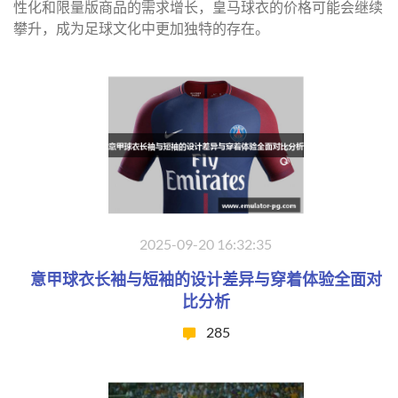
性化和限量版商品的需求增长，皇马球衣的价格可能会继续
攀升，成为足球文化中更加独特的存在。
2025-09-20 16:32:35
意甲球衣长袖与短袖的设计差异与穿着体验全面对
比分析
285