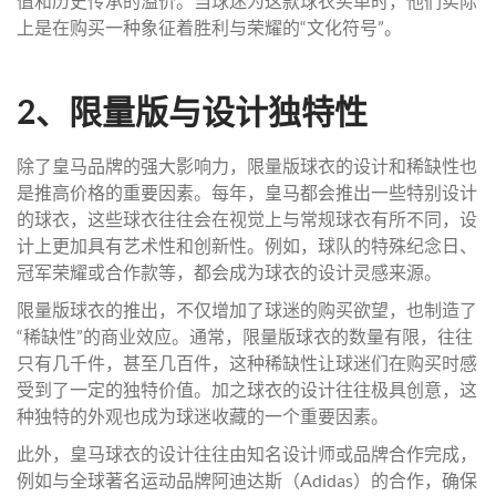
值和历史传承的溢价。当球迷为这款球衣买单时，他们实际
上是在购买一种象征着胜利与荣耀的“文化符号”。
2、限量版与设计独特性
除了皇马品牌的强大影响力，限量版球衣的设计和稀缺性也
是推高价格的重要因素。每年，皇马都会推出一些特别设计
的球衣，这些球衣往往会在视觉上与常规球衣有所不同，设
计上更加具有艺术性和创新性。例如，球队的特殊纪念日、
冠军荣耀或合作款等，都会成为球衣的设计灵感来源。
限量版球衣的推出，不仅增加了球迷的购买欲望，也制造了
“稀缺性”的商业效应。通常，限量版球衣的数量有限，往往
只有几千件，甚至几百件，这种稀缺性让球迷们在购买时感
受到了一定的独特价值。加之球衣的设计往往极具创意，这
种独特的外观也成为球迷收藏的一个重要因素。
此外，皇马球衣的设计往往由知名设计师或品牌合作完成，
例如与全球著名运动品牌阿迪达斯（Adidas）的合作，确保