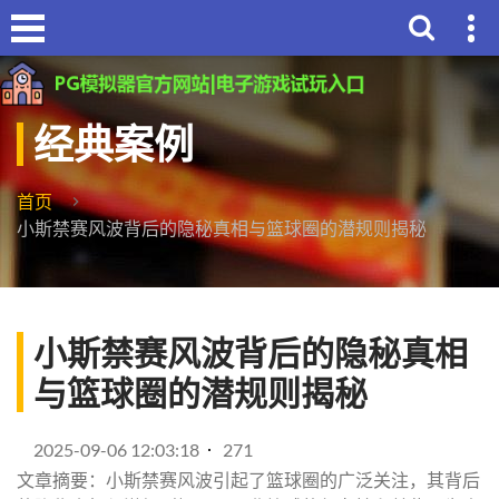
经典案例
首页
小斯禁赛风波背后的隐秘真相与篮球圈的潜规则揭秘
小斯禁赛风波背后的隐秘真相
与篮球圈的潜规则揭秘
2025-09-06 12:03:18
271
文章摘要：小斯禁赛风波引起了篮球圈的广泛关注，其背后