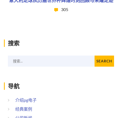
意大利足球队历届世界杯辉煌时刻回顾与荣耀足迹
305
搜索
搜索...
SEARCH
导航
介绍pg电子
经典案例
公司新闻