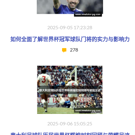
2025-09-05 17:23:28
如何全面了解世界杯冠军球队门将的实力与影响力
278
2025-09-06 15:05:25