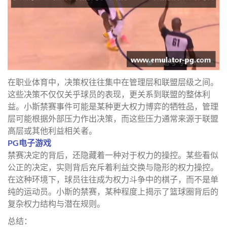
在职业体育中，决策权往往集中在管理层和联盟层级之间。
这些决策不仅仅关乎球员的表现，更关系到联盟的整体利
益。小斯禁赛事件可能是某种更大权力博弈的牺牲品，管理
层可能根据外部压力作出决策，而这些压力通常来源于联盟
高层或其他利益相关者。
PG电子游戏
禁赛决定的背后，还隐藏着一种对于权力的操控。某些看似
公正的决定，实则背后充斥着利益交换与隐形的权力操控。
在这种环境下，球员往往成为权力斗争中的棋子，而不是单
纯的运动员。小斯的禁赛，某种程度上揭示了篮球圈背后的
复杂权力结构与潜在规则。
总结：