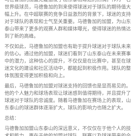
世界级球员，马德鲁加的到来使得球迷对于球队的期待值大
幅上升。在中超联赛的竞争日益激烈的背景下，球迷的支持
对于球队的表现和士气至关重要。马德鲁加的加盟，为山东
泰山带来了更多的观赛人群和媒体曝光，使得球迷的热情达
到了新的高峰。
不仅如此，马德鲁加的加盟也有助于提升球迷对于球队未来
的信心。通过他的加盟，球迷们看到了山东泰山在未来赛事
中的潜力，这种信心的提升，不仅仅是在比赛中，甚至在球
迷文化的建设和社区活动中，都能起到积极作用。球队的整
体氛围变得更加积极和向上。
最后，马德鲁加的加盟对球迷支持的回馈也是显而易见的。
他的个人魅力和球场表现让球迷感到值得期待，并且提升了
球迷对于球队的忠诚度。随着马德鲁加在赛场上的表现，山
东泰山的球迷群体逐渐扩大，球队的影响力也随之扩大。
总结：
马德鲁加加盟山东泰山的深远意义，不仅仅在于他个人的技
术和能力，更在于他的加盟对球队、联赛以及球迷带来的全