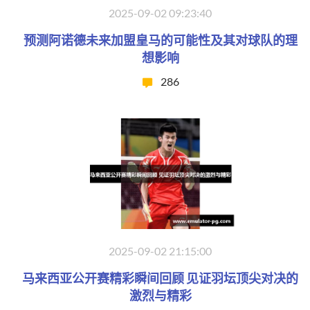
2025-09-02 09:23:40
预测阿诺德未来加盟皇马的可能性及其对球队的理
想影响
286
2025-09-02 21:15:00
马来西亚公开赛精彩瞬间回顾 见证羽坛顶尖对决的
激烈与精彩