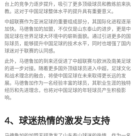
台上的竞争力逐步提升，吸引了更多顶级球员和教练前来执
教。这对于中国足球整体水平的提升具有重要意义。
中超联赛作为亚洲足球的重要组成部分，其国际化进程逐渐
加快。马德鲁加的加盟，不仅仅是山东泰山的进步，更是中
国足球在世界足球大环境中的崭新面貌。通过引进更多的国
际球员，能够提升中国足球的技术水平，同时也增强了国内
球迷对于联赛的认同感。
此外，马德鲁加的到来还促进了中超联赛与欧洲及南美足球
的进一步对接。随着更多国外顶级球员进入中超，足球文化
和战术理念的融合，将使中国足球在未来取得更长远的发
展。马德鲁加作为一名经验丰富的球员，其职业生涯的独特
经历和先进理念，也将对中国足球的年轻球员产生积极影
响。
4、球迷热情的激发与支持
马德鲁加的加盟无疑激发了山东泰山球迷的热情。作为一名