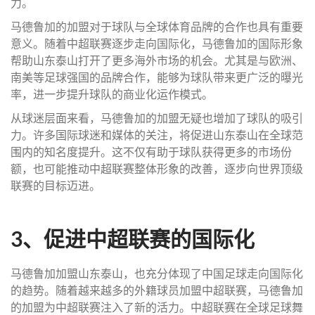
力。
马德鲁加的加盟对于球队与全球体育品牌的合作也具有重要
意义。随着中超联赛逐步走向国际化，马德鲁加的国际形象
帮助山东泰山打开了更多海外市场的机会。尤其是与欧洲、
南美等足球强国的品牌合作，能够为球队带来更广泛的曝光
率，进一步提升球队的商业化运作模式。
从球迷层面来看，马德鲁加的加盟无疑也增加了球队的吸引
力。许多国际球迷和媒体的关注，将促进山东泰山在全球范
围内的知名度提升。这不仅有助于球队获得更多的市场份
额，也可能推动中超联赛整体形象的改善，逐步向世界顶级
联赛的目标迈进。
3、促进中超联赛的国际化
马德鲁加加盟山东泰山，也充分体现了中国足球走向国际化
的趋势。随着越来越多的外籍球员加盟中超联赛，马德鲁加
的加盟为中超联赛注入了新的活力。中超联赛在全球足球舞