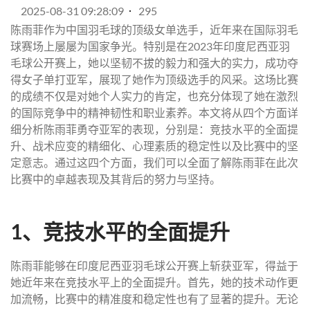
2025-08-31 09:28:09
295
陈雨菲作为中国羽毛球的顶级女单选手，近年来在国际羽毛
球赛场上屡屡为国家争光。特别是在2023年印度尼西亚羽
毛球公开赛上，她以坚韧不拔的毅力和强大的实力，成功夺
得女子单打亚军，展现了她作为顶级选手的风采。这场比赛
的成绩不仅是对她个人实力的肯定，也充分体现了她在激烈
的国际竞争中的精神韧性和职业素养。本文将从四个方面详
细分析陈雨菲勇夺亚军的表现，分别是：竞技水平的全面提
升、战术应变的精细化、心理素质的稳定性以及比赛中的坚
定意志。通过这四个方面，我们可以全面了解陈雨菲在此次
比赛中的卓越表现及其背后的努力与坚持。
1、竞技水平的全面提升
陈雨菲能够在印度尼西亚羽毛球公开赛上斩获亚军，得益于
她近年来在竞技水平上的全面提升。首先，她的技术动作更
加流畅，比赛中的精准度和稳定性也有了显著的提升。无论