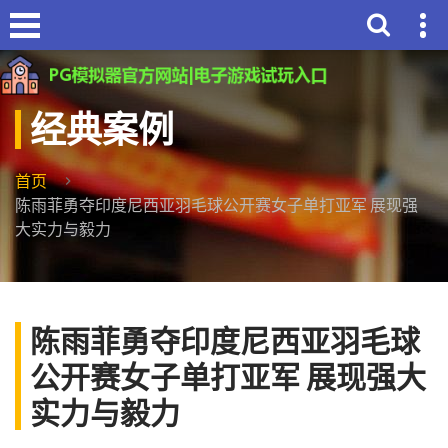
经典案例
首页
陈雨菲勇夺印度尼西亚羽毛球公开赛女子单打亚军 展现强
大实力与毅力
陈雨菲勇夺印度尼西亚羽毛球
公开赛女子单打亚军 展现强大
实力与毅力