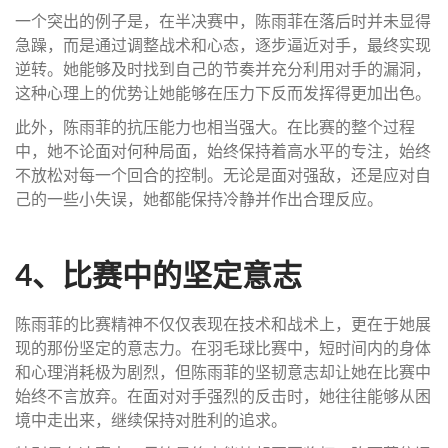
一个突出的例子是，在半决赛中，陈雨菲在落后时并未显得
急躁，而是通过调整战术和心态，逐步逼近对手，最终实现
逆转。她能够及时找到自己的节奏并充分利用对手的漏洞，
这种心理上的优势让她能够在压力下反而发挥得更加出色。
此外，陈雨菲的抗压能力也相当强大。在比赛的整个过程
中，她不论面对何种局面，始终保持着高水平的专注，始终
不放松对每一个回合的控制。无论是面对强敌，还是应对自
己的一些小失误，她都能保持冷静并作出合理反应。
4、比赛中的坚定意志
陈雨菲的比赛精神不仅仅表现在技术和战术上，更在于她展
现的那份坚定的意志力。在羽毛球比赛中，短时间内的身体
和心理消耗极为剧烈，但陈雨菲的坚韧意志却让她在比赛中
始终不言放弃。在面对对手强烈的反击时，她往往能够从困
境中走出来，继续保持对胜利的追求。