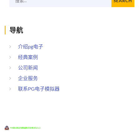
搜索...
SEARCH
导航
介绍pg电子
经典案例
公司新闻
企业服务
联系PG电子模拟器