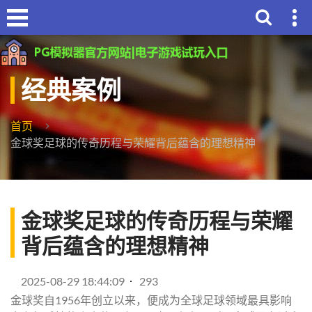
经典案例
首页
金球奖足球的传奇历程与荣耀背后蕴含的理想精神
金球奖足球的传奇历程与荣耀
背后蕴含的理想精神
2025-08-29 18:44:09
293
金球奖自1956年创立以来，便成为全球足球领域最具影响