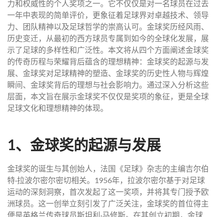
力和权威性的个人奖项之一。它不仅仅是对一名球员在过去
一年中表现的简单评价，更象征着足球界对卓越技术、领导
力、团队精神以及足球哲学的崇高认可。金球奖历经风雨、
历史变迁，从最初的西方球员专属到如今的全球化发展，展
示了足球的多样性和广泛性。本文将从四个方面阐述金球奖
的传奇历程与荣耀背后蕴含的理想精神：金球奖的起源与发
展、金球奖对足球精神的塑造、金球奖的历史性人物与辉煌
瞬间、金球奖背后的理想与社会影响力。通过深入分析这些
层面，本文旨在展示金球奖不仅仅是奖项的象征，更是全球
足球文化和理想精神的体现。
1、金球奖的起源与发展
金球奖的诞生与其创始人，法国《足球》杂志的主编吉尔伯
特·拉波尔密尔密切相关。1956年，拉波尔密尔基于对足球
运动的深刻洞察，首次发起了这一奖项，并将其专门授予欧
洲球员。这一创举立刻引发了广泛关注，金球奖的首位得主
便是英格兰传奇球员斯坦利·马修斯。在其创立初期，金球