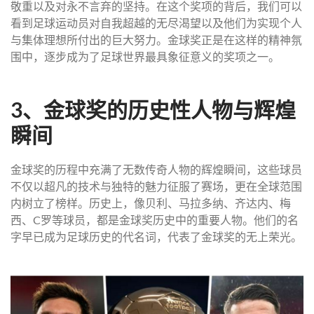
敬重以及对永不言弃的坚持。在这个奖项的背后，我们可以
看到足球运动员对自我超越的无尽渴望以及他们为实现个人
与集体理想所付出的巨大努力。金球奖正是在这样的精神氛
围中，逐步成为了足球世界最具象征意义的奖项之一。
3、金球奖的历史性人物与辉煌
瞬间
金球奖的历程中充满了无数传奇人物的辉煌瞬间，这些球员
不仅以超凡的技术与独特的魅力征服了赛场，更在全球范围
内树立了榜样。历史上，像贝利、马拉多纳、齐达内、梅
西、C罗等球员，都是金球奖历史中的重要人物。他们的名
字早已成为足球历史的代名词，代表了金球奖的无上荣光。