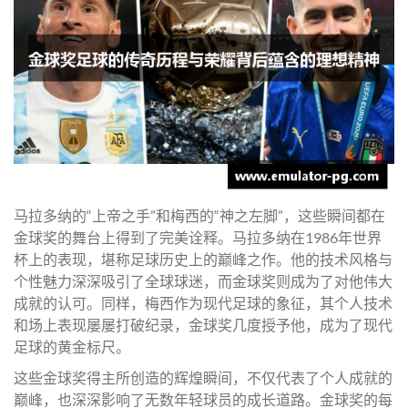
马拉多纳的“上帝之手”和梅西的“神之左脚”，这些瞬间都在
金球奖的舞台上得到了完美诠释。马拉多纳在1986年世界
杯上的表现，堪称足球历史上的巅峰之作。他的技术风格与
个性魅力深深吸引了全球球迷，而金球奖则成为了对他伟大
成就的认可。同样，梅西作为现代足球的象征，其个人技术
和场上表现屡屡打破纪录，金球奖几度授予他，成为了现代
足球的黄金标尺。
这些金球奖得主所创造的辉煌瞬间，不仅代表了个人成就的
巅峰，也深深影响了无数年轻球员的成长道路。金球奖的每