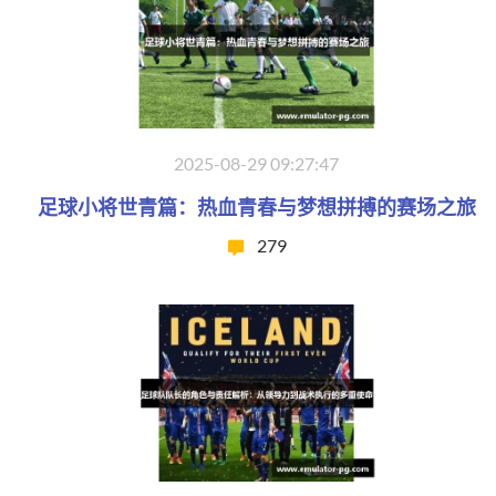
2025-08-29 09:27:47
足球小将世青篇：热血青春与梦想拼搏的赛场之旅
279