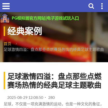
经典案例
首页
足球激情四溢：盘点那些点燃赛场热情的经典足球主题歌曲
足球激情四溢：盘点那些点燃
赛场热情的经典足球主题歌曲
2025-08-29 12:08:50
280
足球，不仅是一项充满激情的运动，也是一种文化的象征，