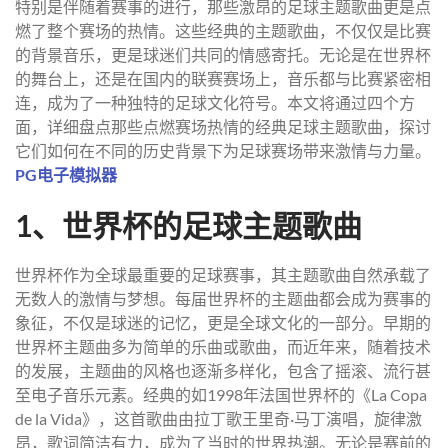
特别是伴随着赛事的进行，那些激昂的足球主题歌曲更是点
燃了整个赛场的热情。这些经典的主题歌曲，不仅仅是比赛
的背景音乐，更是球迷们共同的情感寄托。无论是在世界杯
的舞台上，还是在国内的联赛赛场上，音乐都与比赛紧密相
连，成为了一种独特的足球文化符号。本文将通过四个方
面，详细盘点那些点燃赛场热情的经典足球主题歌曲，探讨
它们如何在不同的历史背景下为足球赛场带来激情与力量。
PG电子模拟器
1、世界杯的足球主题歌曲
世界杯作为全球最重要的足球赛事，其主题歌曲自然承载了
无数人的激情与梦想。每届世界杯的主题曲都会成为赛事的
象征，不仅是球迷的记忆，更是全球文化的一部分。早期的
世界杯主题曲多为简单的乐曲或歌曲，而近年来，随着技术
的发展，主题曲的风格也逐渐多样化，包含了摇滚、流行甚
至电子音乐元素。经典的如1998年法国世界杯的《La Copa
de la Vida》，这首歌曲由拉丁歌王里奇·马丁演唱，旋律激
昂，歌词简洁有力，成为了当时的世界热潮。无论是赛前的