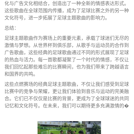
化与广告文化相结合，创造出了一种全新的情感表达形式。
这些歌曲在全球范围内传播，成为了足球比赛之外的另一种
文化符号，进一步拓展了足球主题歌曲的影响力。
总结：
足球主题歌曲作为赛场上的重要元素，承载了球迷们无尽的
激情与梦想。从世界杯到俱乐部，从歌手与运动员的合作到
广告歌曲，这些经典的足球歌曲通过不同的形式展现了足球
的热血与活力。每一首歌都凝聚了一个时代的情感，不仅让
我们回忆起那些难忘的比赛瞬间，也为我们带来了跨越语言
和国界的共鸣。
这些点燃赛场的经典足球主题歌曲，不仅让我们感受到足球
比赛中的竞争与荣耀，更让我们体验到音乐与运动的完美融
合。它们已不仅仅是比赛的背景，更成为了全球球迷的共同
记忆和文化符号。在未来，我们可以期待更多充满激情的�