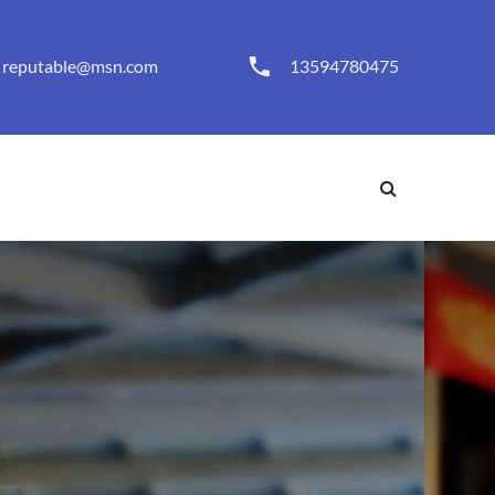
reputable@msn.com
13594780475