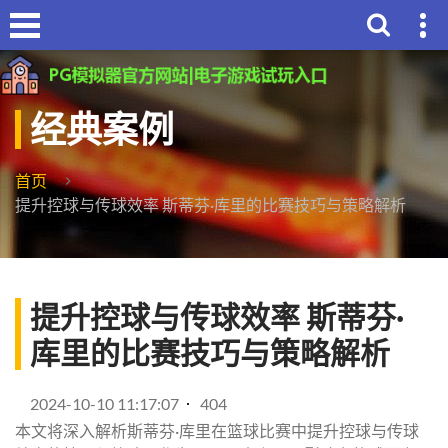
经典案例
首页
提升控球与传球效率 斯蒂芬·库里的比赛技巧与策略解析
提升控球与传球效率 斯蒂芬·
库里的比赛技巧与策略解析
2024-10-10 11:17:07
404
本文将深入解析斯蒂芬·库里在篮球比赛中提升控球与传球