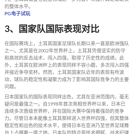
的整体水平。
PG电子试玩
3、国家队国际表现对比
在国际赛场上，土耳其国家足球队长期以来一直是欧洲强队
之一。尤其是在2002年世界杯上，土耳其凭借坚实的防守
和高效的反击战术，闯入四强，取得了历史性的成绩。此
外，土耳其在欧洲杯上的表现同样不容小觑，多次闯入四强
并接近争夺奖杯。然而，土耳其国家队近年的表现有所波
动，球队的稳定性和凝聚力成为了影响其国际竞争力的主要
问题。
日本国家队的国际表现同样出色，尤其在亚洲范围内，毫无
疑问是最强之一。自1998年首次亮相世界杯以来，日本已
连续多次晋级世界杯，并在国际大赛中保持着强劲的竞争
力。尽管日本未能像土耳其那样进入世界杯四强，但其整体
稳定性和出色的技术水平，使得日本在亚洲乃至世界足球舞
台上占据着一席之地。日本队的特点是技术细腻、战术纪律