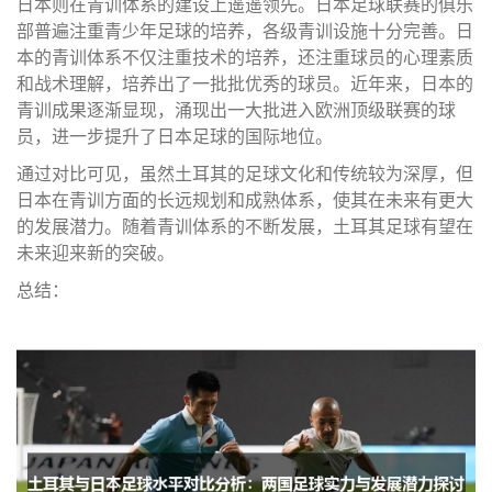
日本则在青训体系的建设上遥遥领先。日本足球联赛的俱乐
部普遍注重青少年足球的培养，各级青训设施十分完善。日
本的青训体系不仅注重技术的培养，还注重球员的心理素质
和战术理解，培养出了一批批优秀的球员。近年来，日本的
青训成果逐渐显现，涌现出一大批进入欧洲顶级联赛的球
员，进一步提升了日本足球的国际地位。
通过对比可见，虽然土耳其的足球文化和传统较为深厚，但
日本在青训方面的长远规划和成熟体系，使其在未来有更大
的发展潜力。随着青训体系的不断发展，土耳其足球有望在
未来迎来新的突破。
总结：