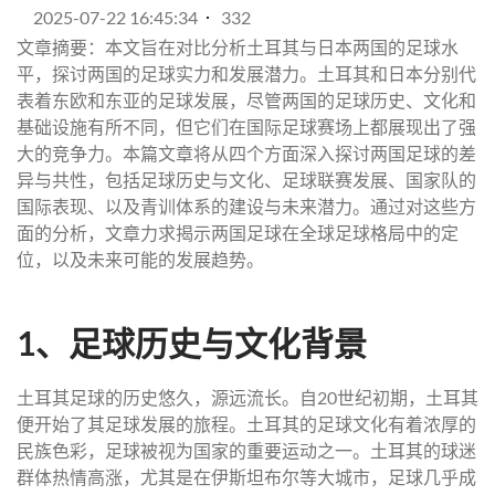
2025-07-22 16:45:34
332
文章摘要：本文旨在对比分析土耳其与日本两国的足球水
平，探讨两国的足球实力和发展潜力。土耳其和日本分别代
表着东欧和东亚的足球发展，尽管两国的足球历史、文化和
基础设施有所不同，但它们在国际足球赛场上都展现出了强
大的竞争力。本篇文章将从四个方面深入探讨两国足球的差
异与共性，包括足球历史与文化、足球联赛发展、国家队的
国际表现、以及青训体系的建设与未来潜力。通过对这些方
面的分析，文章力求揭示两国足球在全球足球格局中的定
位，以及未来可能的发展趋势。
1、足球历史与文化背景
土耳其足球的历史悠久，源远流长。自20世纪初期，土耳其
便开始了其足球发展的旅程。土耳其的足球文化有着浓厚的
民族色彩，足球被视为国家的重要运动之一。土耳其的球迷
群体热情高涨，尤其是在伊斯坦布尔等大城市，足球几乎成