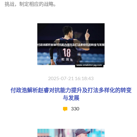
挑战，制定相应的战略。
2025-07-21 16:18:43
付政浩解析赵睿对抗能力提升及打法多样化的转变
与发展
330