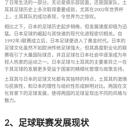
了日常生活的一部分。无论是俱乐部层面，还是国家队，土
耳其足球历史上多次取得重要成就，尤其在2002年世界杯
上，土耳其队的成功表现，令世界为之惊叹。
相比之下，日本的足球历史起步稍晚，但发展速度却极为迅
猛。日本足球的崛起与其快速的现代化进程密切相关。自
1992年J联赛成立后，日本足球便进入了黄金时代。日本的
足球文化虽然不如欧洲传统足球强大，但其高度职业化的联
赛吸引了大量国际球员，并且足球在日本社会中逐渐成为年
轻人热衷的运动之一。日本足球与土耳其的主要差异之一在
于其足球的发展更多受益于国家的精细化管理与政策支持。
土耳其与日本的足球文化都有其独特的特点，土耳其的激情
与民族性，和日本的理性与组织性形成鲜明对比。两国在文
化背景下的足球发展，使得两国的足球呈现出不同的风格与
魅力。
2、足球联赛发展现状