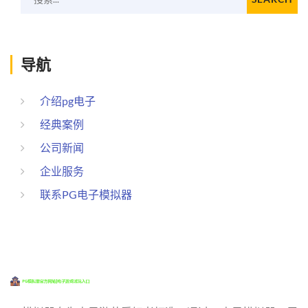
导航
介绍pg电子
经典案例
公司新闻
企业服务
联系PG电子模拟器