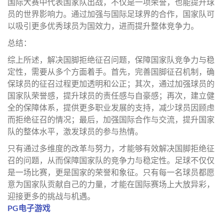
国际大赛中代表国家队出战，不仅是一项荣誉，也能提升球
员的世界影响力。通过加强与国际足球界的合作，国家队可
以吸引更多优秀球员为国效力，进而提升整体竞争力。
总结：
综上所述，解决国脚拒绝征召问题，保障国家队竞争力与稳
定性，需要从多个方面着手。首先，完善国脚征召机制，确
保球员的征召过程更加透明和公正；其次，通过加强球员的
国家队荣誉感，提升球员的责任感与自豪感；再次，建立健
全的保障体系，提供更多职业发展的支持，减少球员因顾虑
而拒绝征召的情况；最后，加强国际合作与交流，提升国家
队的整体水平，激发球员的参与热情。
只有通过多维度的改革与努力，才能够有效解决国脚拒绝征
召的问题，从而保障国家队的竞争力与稳定性。足球不仅仅
是一场比赛，更是国家的荣誉和象征。只有每一名球员都愿
意为国家队贡献自己的力量，才能在国际赛场上大放异彩，
迎接更多的挑战与机遇。
PG电子游戏