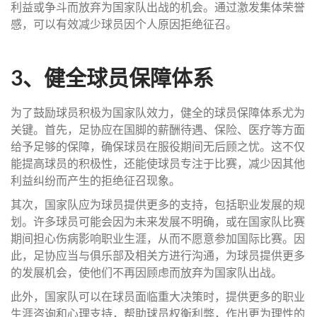
利益或争斗而放弃为国家队出战的机会。通过激发集体荣誉
感，可以有效减少球员因个人原因拒绝征召。
3、健全球员保障体系
为了鼓励球员积极为国家队效力，健全的球员保障体系尤为
关键。首先，足协应在国脚的薪酬待遇、保险、医疗等方面
给予足够的保障，确保球员在服役期间无后顾之忧。这不仅
能提高球员的积极性，还能使球员专注于比赛，减少因其他
利益纠纷而产生的拒绝征召现象。
其次，国家队应为球员提供更多的支持，包括职业发展的规
划。许多球员可能会因为未来发展不明确，或在国家队比赛
期间担心伤病影响职业生涯，从而不愿意参加国际比赛。因
此，足协应当与俱乐部及相关方进行沟通，为球员提供更多
的发展机会，使他们不再因顾虑而放弃为国家队出战。
此外，国家队可以在球员面临重大决策时，提供更多的职业
生涯咨询和心理支持，帮助球员权衡利弊，作出更为理性的