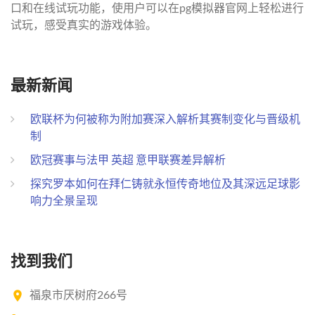
口和在线试玩功能，使用户可以在pg模拟器官网上轻松进行
试玩，感受真实的游戏体验。
最新新闻
欧联杯为何被称为附加赛深入解析其赛制变化与晋级机
制
欧冠赛事与法甲 英超 意甲联赛差异解析
探究罗本如何在拜仁铸就永恒传奇地位及其深远足球影
响力全景呈现
找到我们
福泉市厌树府266号