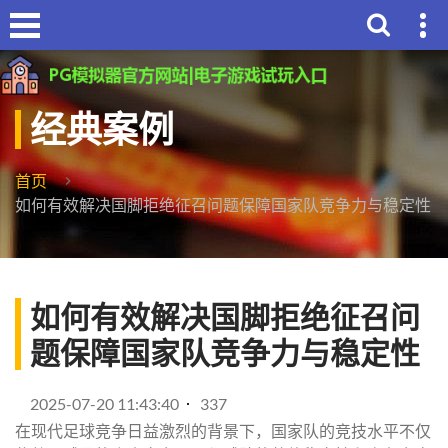
经典案例
首页
如何有效解决国脚拒绝征召问题保障国家队竞争力与稳定性
如何有效解决国脚拒绝征召问
题保障国家队竞争力与稳定性
2025-07-20 11:43:40
337
在现代足球竞争日益激烈的背景下，国家队的竞技水平不仅