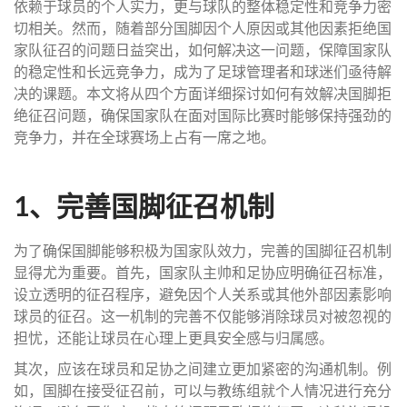
依赖于球员的个人实力，更与球队的整体稳定性和竞争力密
切相关。然而，随着部分国脚因个人原因或其他因素拒绝国
家队征召的问题日益突出，如何解决这一问题，保障国家队
的稳定性和长远竞争力，成为了足球管理者和球迷们亟待解
决的课题。本文将从四个方面详细探讨如何有效解决国脚拒
绝征召问题，确保国家队在面对国际比赛时能够保持强劲的
竞争力，并在全球赛场上占有一席之地。
1、完善国脚征召机制
为了确保国脚能够积极为国家队效力，完善的国脚征召机制
显得尤为重要。首先，国家队主帅和足协应明确征召标准，
设立透明的征召程序，避免因个人关系或其他外部因素影响
球员的征召。这一机制的完善不仅能够消除球员对被忽视的
担忧，还能让球员在心理上更具安全感与归属感。
其次，应该在球员和足协之间建立更加紧密的沟通机制。例
如，国脚在接受征召前，可以与教练组就个人情况进行充分