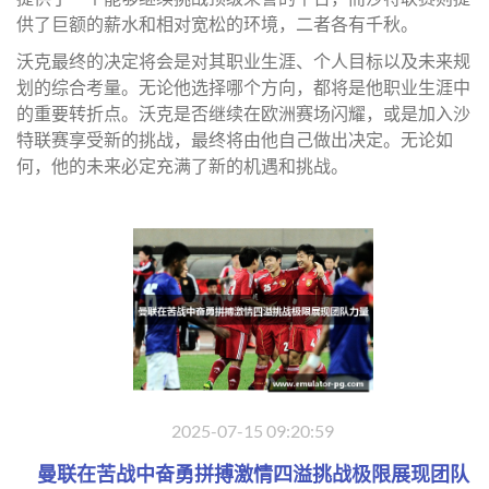
供了巨额的薪水和相对宽松的环境，二者各有千秋。
沃克最终的决定将会是对其职业生涯、个人目标以及未来规
划的综合考量。无论他选择哪个方向，都将是他职业生涯中
的重要转折点。沃克是否继续在欧洲赛场闪耀，或是加入沙
特联赛享受新的挑战，最终将由他自己做出决定。无论如
何，他的未来必定充满了新的机遇和挑战。
2025-07-15 09:20:59
曼联在苦战中奋勇拼搏激情四溢挑战极限展现团队