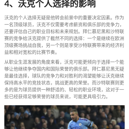
4、沃克个人选择的影响
沃克的个人选择无疑是他转会前景中的重要决定因素。作为
一名顶级球员，沃克不仅需要考虑薪资和俱乐部的竞争力，
还要评估自己的职业目标和未来规划。拜仁慕尼黑和沙特联
赛的竞争给沃克提供了截然不同的选择：一个是继续在欧洲
顶级赛场挑战自我，另一个则是享受沙特联赛带来的经济利
益和相对宽松的比赛节奏。
从职业生涯发展的角度来看，沃克可能更倾向于选择一个能
够让他继续争夺国内和国际荣誉的俱乐部。拜仁慕尼黑无疑
是最佳选择，球队的竞争力和对胜利的渴望能够让沃克继续
保持高水平的竞技状态，挑战更高的荣誉。而沙特联赛则更
多的是为球员提供一种舒适的、轻松的职业环境，这对于一
些已经获得足够荣誉的球员来说，可能更具吸引力。