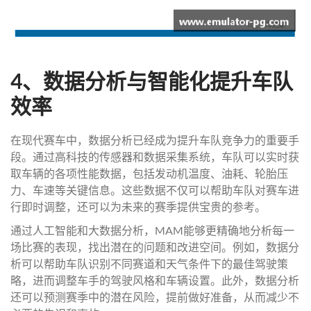
4、数据分析与智能化提升车队
效率
在现代赛车中，数据分析已经成为提升车队竞争力的重要手
段。通过高科技的传感器和数据采集系统，车队可以实时获
取车辆的各项性能数据，包括发动机温度、油耗、轮胎压
力、车速等关键信息。这些数据不仅可以帮助车队对赛车进
行即时调整，还可以为未来的赛季提供宝贵的参考。
通过人工智能和大数据分析，MAM能够更精确地分析每一
场比赛的表现，找出潜在的问题和改进空间。例如，数据分
析可以帮助车队识别不同赛道和天气条件下的最佳驾驶策
略，进而调整车手的驾驶风格和车辆设置。此外，数据分析
还可以预测赛季中的潜在风险，提前做好准备，从而减少不