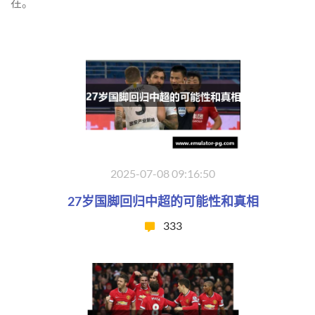
在。
2025-07-08 09:16:50
27岁国脚回归中超的可能性和真相
333