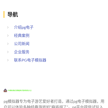
导航
介绍pg电子
经典案例
公司新闻
企业服务
联系PG电子模拟器
pg模拟器专为电子游艺爱好者打造，通过pg电子模拟器，用
户可以体验多种经典游戏如“麻将胡了”。pg平台提供试玩入