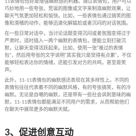
11表情包恰好是增强幽默感的利器。通过表情包，用户可以
巧妙地用一些夸张、荒诞的图像或文字来制造幽默效果，让
聊天气氛更加轻松和愉快。比如，一些表情包通过搞笑的图
像和滑稽的动作，能够迅速化解尴尬或者沉闷的对话氛围。
在一些日常对话中，当讨论话题变得沉闷或者氛围变得过于
严肃时，适时插入一两个幽默的表情包，便能立刻打破沉
默，让聊天变得活跃起来。比如，使用一张“难过的表情
包”，然后用夸张的文字说明“其实我只是觉得有点累”，不仅
能够轻松表达你的情绪，还能引发对方的共鸣，甚至是笑
声。
此外，11-11表情包的幽默感还表现在其多样性上。不同的
表情包往往代表着不同的幽默风格，有的夸张搞笑，有的冷
幽默。无论是自嘲的幽默，还是带有一些社会讽刺意味的幽
默，11-11表情包都能满足不同用户的需求，从而帮助他们
在聊天中展现更多的幽默天赋。
3、促进创意互动