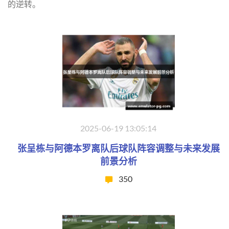
的逆转。
2025-06-19 13:05:14
张呈栋与阿德本罗离队后球队阵容调整与未来发展
前景分析
350