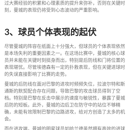
过大赛经验的积累和心理素质的提升来弥补，否则在关键时
刻，曼城的表现仍将受到心态波动的严重影响。
3、球员个体表现的起伏
尽管曼城的阵容在纸面上十分强大，但球员的个体表现依然
是本场失利的重要因素之一。在这场比赛中，曼城的核心球
员并未能在关键时刻挺身而出，特别是后防线和门将位置的
表现堪忧。尽管埃德森有一定的扑救表现，但在关键进球时
的失误直接影响了比赛的走势。
曼城的后防线在面对巴黎的进攻时频频失位，拉波尔特和斯
通斯的默契配合存在问题，导致巴黎的攻击球员得到了空
档。特别是巴黎在反击中展示的速度与敏锐性，暴露了曼城
后防的短板。此外，曼城的边后卫在防守中的站位不够精
确，未能有效限制巴黎的边路进攻，给对方创造了太多的机
会。
而在进攻端，曼城的明星球员如哈兰德虽然拥有高效的进球