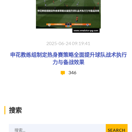
2025-06-24 09:19:41
申花教练组制定热身赛策略全面提升球队战术执行
力与备战效果
346
搜索
搜索...
SEARCH