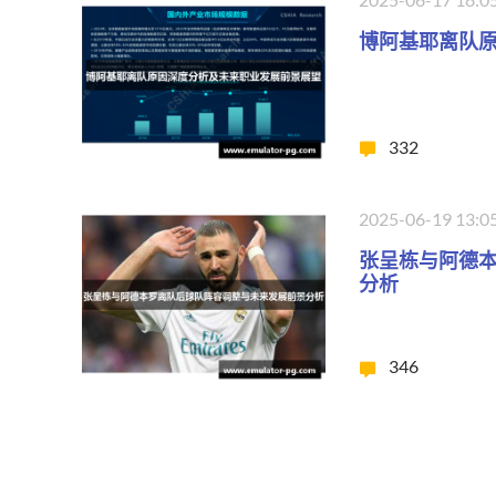
博阿基耶离队
332
2025-06-19 13:0
张呈栋与阿德
分析
346