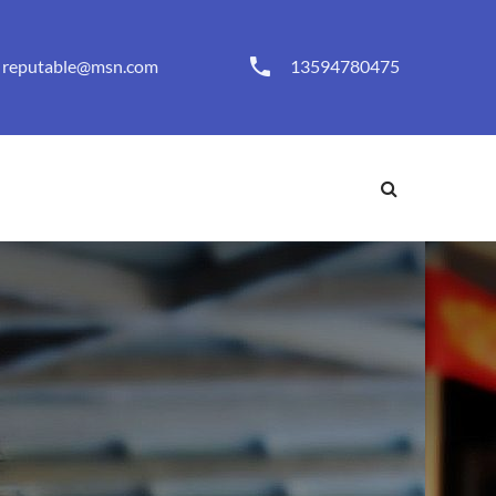
reputable@msn.com
13594780475