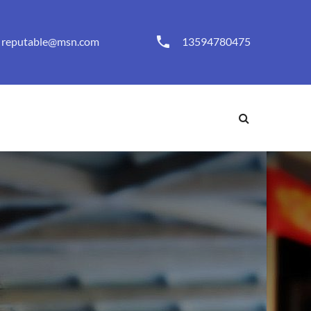
reputable@msn.com
13594780475