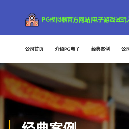
公司首页
介绍PG电子
经典案例
公
经典案例