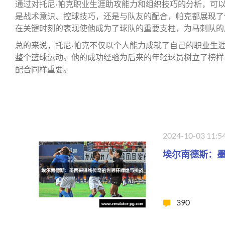
通过对托尼·帕克职业生涯助攻能力和组织技巧的分析，可
是战术意识、控球技巧，还是与队友的配合，帕克都展现了
在关键时刻的表现使他成为了球队的重要支柱，为马刺队的
总的来说，托尼·帕克不仅以个人能力成就了自己的职业生
整个篮球运动。他的成功经验为后来的年轻球员树立了榜样
配合同样重要。
2024-10-03 11:5
埃尔南德斯：
390