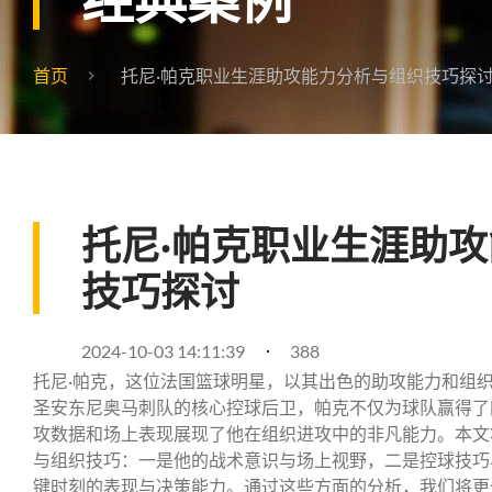
首页
托尼·帕克职业生涯助攻能力分析与组织技巧探
托尼·帕克职业生涯助
技巧探讨
2024-10-03 14:11:39
388
托尼·帕克，这位法国篮球明星，以其出色的助攻能力和组织
圣安东尼奥马刺队的核心控球后卫，帕克不仅为球队赢得了
攻数据和场上表现展现了他在组织进攻中的非凡能力。本文
与组织技巧：一是他的战术意识与场上视野，二是控球技巧
键时刻的表现与决策能力。通过这些方面的分析，我们将更