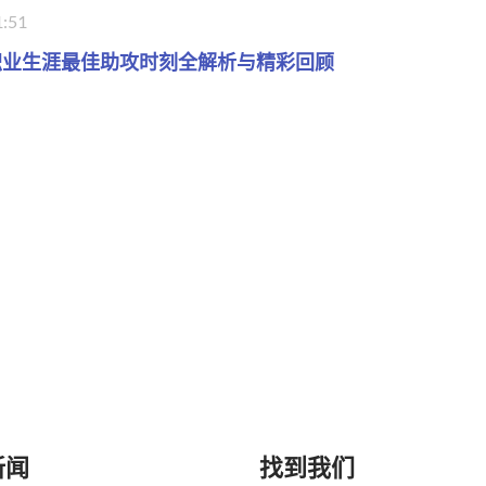
1:51
职业生涯最佳助攻时刻全解析与精彩回顾
新闻
找到我们