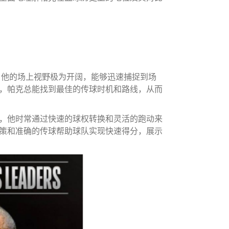
。他的场上视野极为开阔，能够迅速捕捉到场
，帕克总能找到最佳的传球时机和路线，从而
，他时常通过快速的球权转换和灵活的跑动来
策和准确的传球帮助球队实现快速得分，展示