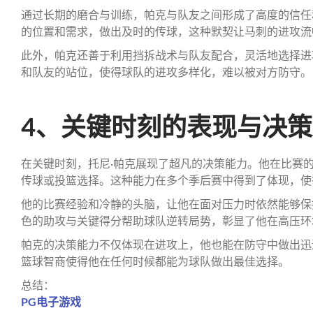
通过长期的磨合与训练，帕克与队友之间形成了高度的信任
的位置和需求，做出及时的传球，这种默契让马刺的进攻流
此外，帕克还善于利用挡拆战术与队友配合，灵活地选择进
和队友的站位，使得球队的进攻多样化，难以被对方防守。
4、关键时刻的表现与决
在关键时刻，托尼·帕克展现了超凡的决策能力。他在比赛
传球或投篮选择。这种能力在多个季后赛中得到了体现，使
他的比赛经验和冷静的头脑，让他在面对压力时依然能够保
色的助攻与关键得分帮助球队逆转局势，彰显了他在高压环
帕克的决策能力不仅体现在进攻上，他也能在防守中做出迅
篮球智商使得他在任何时候都能为球队做出最佳选择。
总结：
PG电子游戏