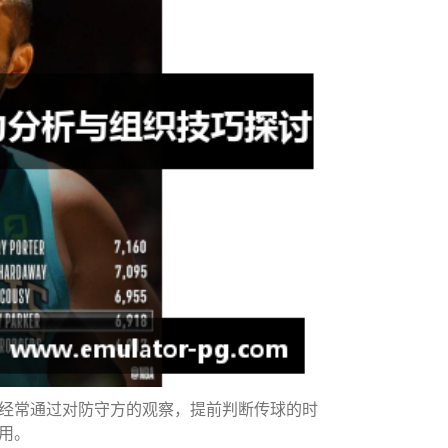
经常通过对防守方的观察，提前判断传球的时
用。