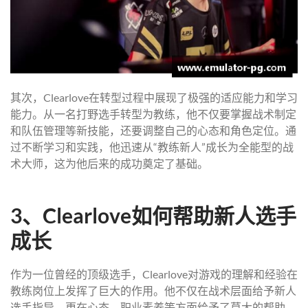
其次，Clearlove在转型过程中展现了极强的适应能力和学习
能力。从一名打野选手转型为教练，他不仅要掌握战术制定
和队伍管理等新技能，还要调整自己的心态和角色定位。通
过不断学习和实践，他迅速从“教练新人”成长为全能型的战
术大师，这为他后来的成功奠定了基础。
3、Clearlove如何帮助新人选手
成长
作为一位曾经的顶级选手，Clearlove对游戏的理解和经验在
教练岗位上发挥了巨大的作用。他不仅在战术层面给予新人
选手指导，更在心态、职业素养等方面给予了莫大的帮助。