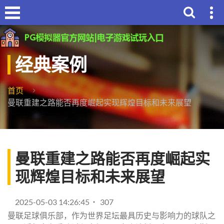
经典案例
首页
曼联重建之路能否再度崛起实现辉煌目标和未来展望
曼联重建之路能否再度崛起实
现辉煌目标和未来展望
2025-05-03 14:26:45
307
曼联足球俱乐部，作为世界足坛最具历史与影响力的球队之