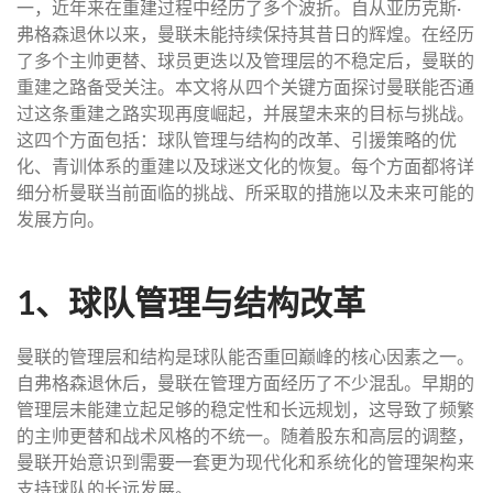
一，近年来在重建过程中经历了多个波折。自从亚历克斯·
弗格森退休以来，曼联未能持续保持其昔日的辉煌。在经历
了多个主帅更替、球员更迭以及管理层的不稳定后，曼联的
重建之路备受关注。本文将从四个关键方面探讨曼联能否通
过这条重建之路实现再度崛起，并展望未来的目标与挑战。
这四个方面包括：球队管理与结构的改革、引援策略的优
化、青训体系的重建以及球迷文化的恢复。每个方面都将详
细分析曼联当前面临的挑战、所采取的措施以及未来可能的
发展方向。
1、球队管理与结构改革
曼联的管理层和结构是球队能否重回巅峰的核心因素之一。
自弗格森退休后，曼联在管理方面经历了不少混乱。早期的
管理层未能建立起足够的稳定性和长远规划，这导致了频繁
的主帅更替和战术风格的不统一。随着股东和高层的调整，
曼联开始意识到需要一套更为现代化和系统化的管理架构来
支持球队的长远发展。