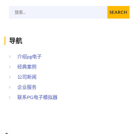
搜索...
SEARCH
导航
介绍pg电子
经典案例
公司新闻
企业服务
联系PG电子模拟器