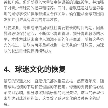
善和升级。俱乐部投入大量资金建设新的训练设施，并加强
了对青少年球员的指导和培养。同时，曼联还通过与世界各
地的足球学校和俱乐部建立合作关系，确保能从全球范围内
发掘并引进具有潜力的青年才俊。
尽管如此，青训成果的展现往往需要较长的时间周期，因此
曼联必须保持耐心，不断优化青训管理，提升青训教练的水
平，才能为球队未来注入源源不断的年轻血液。随着这些努
力的推进，曼联有可能重新找到一批优秀的年轻球员，为球
队的长远目标提供持续动力。
4、球迷文化的恢复
曼联的球迷文化一直是俱乐部的重要支柱，然而近年来，随
着球队战绩的下滑和管理层的不稳定，球迷的支持和信心逐
渐受到影响。部分球迷对俱乐部的高层失望，球队的表现也
未能达到球迷的期望，这导致了球迷文化的某种程度的裂
痕。