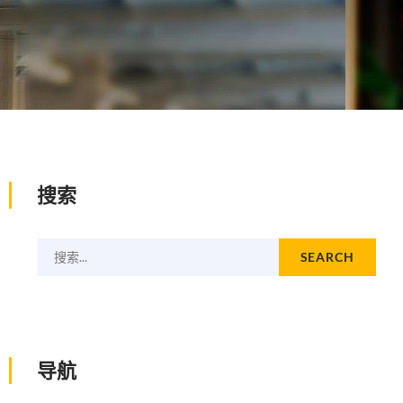
搜索
搜索...
SEARCH
导航