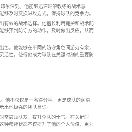
人印象深刻。他能够迅速理解教练的战术意
能够及时变换进攻方式，保持球队的竞争力。
出有效的战术选择。他擅长利用掩护和战术配
能够预判防守方的动作，及时做出反应，从而
出色。他能够在不同的防守角色间游刃有余，
灵活性，使得他成为球队在关键时刻的重要防
觑。他不仅仅是一名得分手，更是球队的润滑
示出他极强的团队意识。
时常鼓励队友，提升全队的士气。在关键时
这种精神状态不仅提升了他的个人价值，更为