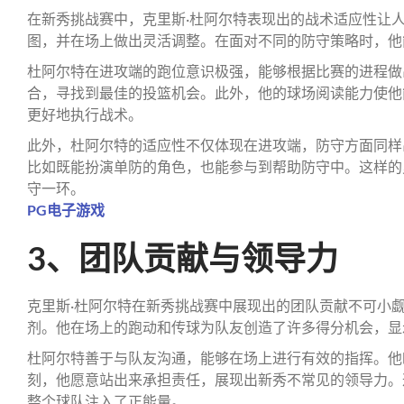
在新秀挑战赛中，克里斯·杜阿尔特表现出的战术适应性让
图，并在场上做出灵活调整。在面对不同的防守策略时，他
杜阿尔特在进攻端的跑位意识极强，能够根据比赛的进程做
合，寻找到最佳的投篮机会。此外，他的球场阅读能力使他
更好地执行战术。
此外，杜阿尔特的适应性不仅体现在进攻端，防守方面同样
比如既能扮演单防的角色，也能参与到帮助防守中。这样的
守一环。
PG电子游戏
3、团队贡献与领导力
克里斯·杜阿尔特在新秀挑战赛中展现出的团队贡献不可小
剂。他在场上的跑动和传球为队友创造了许多得分机会，显
杜阿尔特善于与队友沟通，能够在场上进行有效的指挥。他
刻，他愿意站出来承担责任，展现出新秀不常见的领导力。
整个球队注入了正能量。