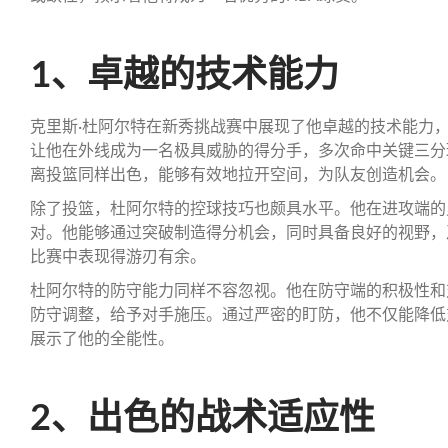
1、卓越的技术能力
克里斯·杜阿尔特在新秀挑战赛中展现了他卓越的技术能力
让他在外线成为一名极具威胁的得分手，多次命中关键三分
离投篮同样出色，能够有效地拉开空间，为队友创造机会。
除了投篮，杜阿尔特的控球技巧也颇具水平。他在进攻端的
对。他能够通过突破制造得分机会，同时具备良好的视野，
比赛中表现得游刃有余。
杜阿尔特的防守能力同样不容忽视。他在防守端的积极性和
防守调整，给予对手施压。通过严密的盯防，他不仅能降低
展示了他的全能性。
2、出色的战术适应性