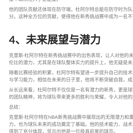
他的团队贡献还体现在防守端，杜阿尔特总能在防守时为队
分。这种全方位的贡献，使得他在新秀挑战赛中成为一名不
4、未来展望与潜力
克里斯·杜阿尔特在新秀挑战赛中的出色表现，让人对他的
伦比的潜力，尤其是在球队整体实力的提升上，他无疑是未
随着比赛经验的积累，杜阿尔特有望进一步提升自己的技术
与学习能力，相信在未来的日子里，他将不断突破自我，成
从长远来看，杜阿尔特不仅仅是一名有潜力的新秀，更是球
的团队精神，将为球队带来更多的胜利与荣耀，令人对他的
总结：
克里斯·杜阿尔特在NBA新秀挑战赛中展现出的无限潜力和
力，也为球队未来的成功奠定了基础。他的技术能力、战术
得到了充分体现，显示出他是一位极具前景的球员。