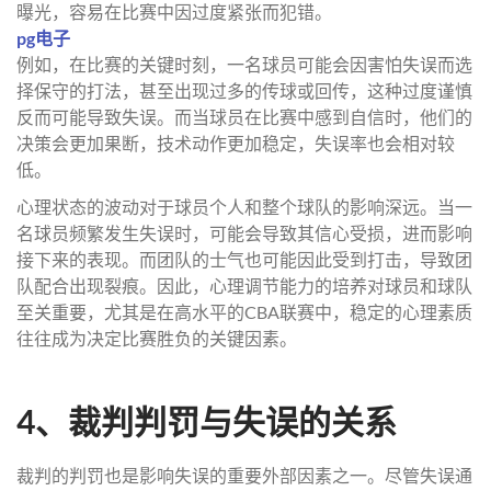
曝光，容易在比赛中因过度紧张而犯错。
pg电子
例如，在比赛的关键时刻，一名球员可能会因害怕失误而选
择保守的打法，甚至出现过多的传球或回传，这种过度谨慎
反而可能导致失误。而当球员在比赛中感到自信时，他们的
决策会更加果断，技术动作更加稳定，失误率也会相对较
低。
心理状态的波动对于球员个人和整个球队的影响深远。当一
名球员频繁发生失误时，可能会导致其信心受损，进而影响
接下来的表现。而团队的士气也可能因此受到打击，导致团
队配合出现裂痕。因此，心理调节能力的培养对球员和球队
至关重要，尤其是在高水平的CBA联赛中，稳定的心理素质
往往成为决定比赛胜负的关键因素。
4、裁判判罚与失误的关系
裁判的判罚也是影响失误的重要外部因素之一。尽管失误通