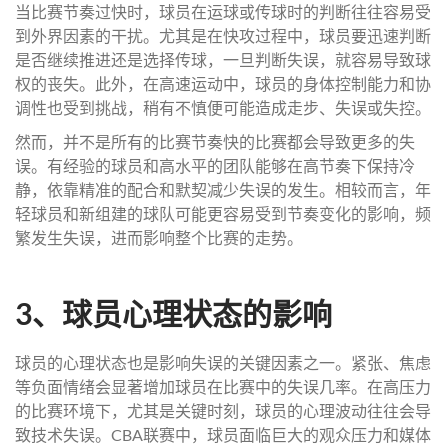
当比赛节奏过快时，球员在运球或传球时的判断往往容易受
到外界因素的干扰。尤其是在快攻过程中，球员要迅速判断
是否继续推进还是选择传球，一旦判断失误，就容易导致球
权的丧失。此外，在高速运动中，球员的身体控制能力和协
调性也受到挑战，稍有不慎便可能造成走步、失误或失控。
然而，并不是所有的比赛节奏快的比赛都会导致更多的失
误。有经验的球员和高水平的团队能够在高节奏下保持冷
静，依靠精准的配合和默契减少失误的发生。相较而言，年
轻球员和新组建的球队可能更容易受到节奏变化的影响，频
繁发生失误，进而影响整个比赛的走势。
3、球员心理状态的影响
球员的心理状态也是影响失误的关键因素之一。紧张、焦虑
等负面情绪会显著增加球员在比赛中的失误几率。在高压力
的比赛环境下，尤其是关键时刻，球员的心理波动往往会导
致技术失误。CBA联赛中，球员面临巨大的观众压力和媒体