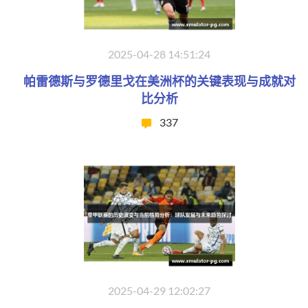
2025-04-28 14:51:24
帕雷德斯与罗德里戈在美洲杯的关键表现与成就对
比分析
337
2025-04-29 12:02:27