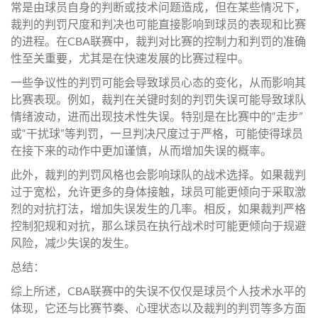
常是由球员自身的判断或技术问题造成，但在某些情况下，
裁判的判罚尺度和判决也可能直接影响到球员的表现和比赛
的进程。在CBA联赛中，裁判对比赛的控制力和判罚的准确
性至关重要，尤其是在快速发展的比赛过程中。
一些争议性的判罚可能会导致球员心态的变化，从而影响其
比赛表现。例如，裁判在关键时刻的判罚失误可能导致球队
情绪波动，进而出现技术性失误。特别是在比赛中的“走步”
或“干扰球”等判罚，一旦判决尺度过于严格，可能使得球员
在接下来的动作中更加谨慎，从而增加失误的概率。
此外，裁判的判罚风格也会影响球队的战术选择。如果裁判
过于宽松，允许更多的身体接触，球员可能更倾向于采取激
烈的对抗打法，增加失误发生的几率。相反，如果裁判严格
控制犯规和对抗，那么球员在执行战术时可能更倾向于规避
风险，减少失误的发生。
总结：
综上所述，CBA联赛中的失误不仅仅是球员个人技术水平的
体现，它还与比赛节奏、心理状态以及裁判的判罚等多方面