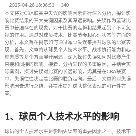
2025-04-28 18:38:53
340
本文将对CBA联赛中失误的影响因素进行深入分析，探讨影
响比赛结果的三大关键因素及其深远影响。失误作为篮球比
赛中普遍存在的现象，对于比赛的走势和结果起到了不可忽
视的作用。通过对球员技术、比赛节奏和心理状态等方面的
分析，本文旨在揭示如何通过减少失误来提升球队的比赛表
现。首先，文章将从球员个人技术水平、战术执行能力和心
理素质等多个方面展开阐述，深入探讨失误如何对比赛产生
直接和间接的影响。接着，分析失误的多重原因，并结合实
际案例，探讨失误对比赛的长远影响，尤其是在CBA联赛
中，失误往往决定着比赛的胜负走向。最后，文章将对失误
影响因素进行总结，并提出提升球队整体表现的可行性方
案。
1、球员个人技术水平的影响
球员的个人技术水平是影响失误率的重要因素之一。技术不