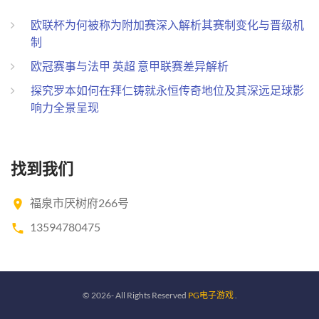
欧联杯为何被称为附加赛深入解析其赛制变化与晋级机
制
欧冠赛事与法甲 英超 意甲联赛差异解析
探究罗本如何在拜仁铸就永恒传奇地位及其深远足球影
响力全景呈现
找到我们
福泉市厌树府266号
13594780475
©
2026
- All Rights Reserved
PG电子游戏
.