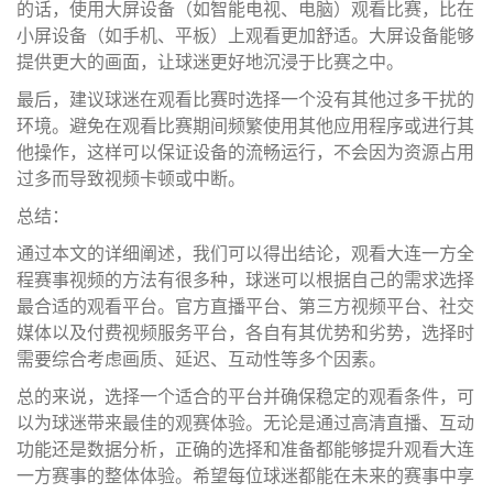
的话，使用大屏设备（如智能电视、电脑）观看比赛，比在
小屏设备（如手机、平板）上观看更加舒适。大屏设备能够
提供更大的画面，让球迷更好地沉浸于比赛之中。
最后，建议球迷在观看比赛时选择一个没有其他过多干扰的
环境。避免在观看比赛期间频繁使用其他应用程序或进行其
他操作，这样可以保证设备的流畅运行，不会因为资源占用
过多而导致视频卡顿或中断。
总结：
通过本文的详细阐述，我们可以得出结论，观看大连一方全
程赛事视频的方法有很多种，球迷可以根据自己的需求选择
最合适的观看平台。官方直播平台、第三方视频平台、社交
媒体以及付费视频服务平台，各自有其优势和劣势，选择时
需要综合考虑画质、延迟、互动性等多个因素。
总的来说，选择一个适合的平台并确保稳定的观看条件，可
以为球迷带来最佳的观赛体验。无论是通过高清直播、互动
功能还是数据分析，正确的选择和准备都能够提升观看大连
一方赛事的整体体验。希望每位球迷都能在未来的赛事中享