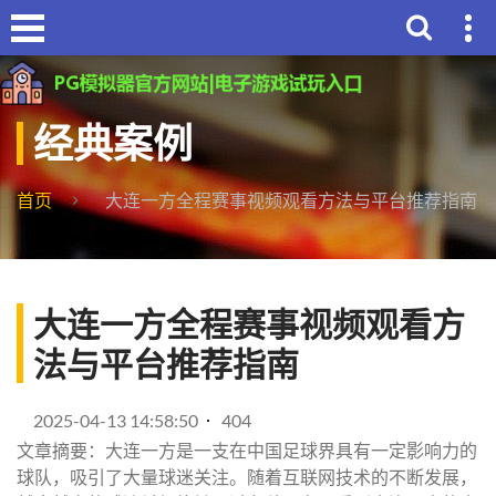
经典案例
首页
大连一方全程赛事视频观看方法与平台推荐指南
大连一方全程赛事视频观看方
法与平台推荐指南
2025-04-13 14:58:50
404
文章摘要：大连一方是一支在中国足球界具有一定影响力的
球队，吸引了大量球迷关注。随着互联网技术的不断发展，