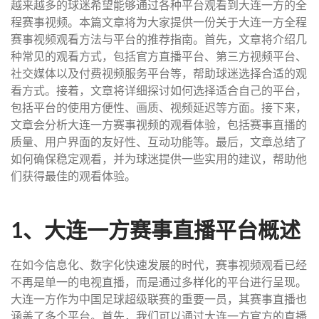
越来越多的球迷希望能够通过各种平台观看到大连一方的全
程赛事视频。本篇文章将为大家提供一份关于大连一方全程
赛事视频观看方法与平台的推荐指南。首先，文章将介绍几
种常见的观看方式，包括官方直播平台、第三方视频平台、
社交媒体以及付费视频服务平台等，帮助球迷选择合适的观
看方式。接着，文章将详细探讨如何选择适合自己的平台，
包括平台的使用方便性、画质、视频延迟等方面。接下来，
文章会分析大连一方赛事视频的观看体验，包括赛事直播的
质量、用户界面的友好性、互动功能等。最后，文章总结了
如何确保稳定观看，并为球迷提供一些实用的建议，帮助他
们获得最佳的观看体验。
1、大连一方赛事直播平台概述
在如今信息化、数字化快速发展的时代，赛事视频观看已经
不再是单一的电视直播，而是通过多样化的平台进行呈现。
大连一方作为中国足球超级联赛的重要一员，其赛事直播也
涵盖了多个平台。首先，我们可以通过大连一方官方的直播