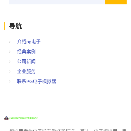
导航
介绍pg电子
经典案例
公司新闻
企业服务
联系PG电子模拟器