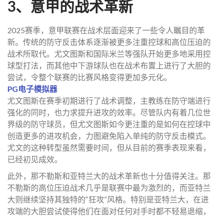
3、意甲的战术革新
2025赛季，意甲联赛在战术层面迎来了一些令人瞩目的革
新。传统的防守反击体系逐渐被更多注重控球和高位压迫的
战术所取代。尤文图斯和国际米兰等强队开始更多地采用控
球型打法，而其他中下游球队也在战术布置上进行了大胆的
尝试，令整个联赛的比赛风格变得更加多元化。
PG电子模拟器
尤文图斯在赛季初期进行了战术调整，主教练在防守端进行
强化的同时，也力求提升进攻的效率。尽管队内有着几位世
界级的防守球员，但尤文图斯如今更注重的是如何在控球中
创造更多的进攻机会，力图避免陷入单纯的防守反击模式。
尤文的这种转型虽然需要时间，但从目前的赛季表现来看，
已经初见成效。
此外，那不勒斯和亚特兰大的战术革新也十分值得关注。那
不勒斯的高位压迫战术几乎是联赛中最为激烈的，而亚特兰
大则继续坚持其独特的“狂攻”风格。特别是亚特兰大，在进
攻端的大胆尝试使得他们在面对任何对手时都不轻易退缩，