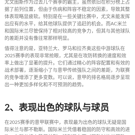
尤文图斯作为过去几个赛季的霸主，虽然依旧在积分榜上占
据了前列位置，但由于伤病和阵容不稳定的因素，导致其整
体表现略显疲软。特别是在一些关键比赛中，尤文未能发挥
出应有的水平，给其他球队提供了追赶的机会。而AC米兰
和国际米兰尽管保持了相对较高的竞争力，但其与其他球队
的差距并没有像往常那样明显。
值得注意的是，亚特兰大、罗马和拉齐奥这些中游球队在
2025赛季的表现非常抢眼，尤其是在攻防转换的速度和效
率上做出了显著的提升。它们通过精心的阵容配置和有效的
战术部署，逐渐缩小了与意甲传统强队之间的差距，为联赛
的竞争增添了更多变数。可以说，意甲的排名格局逐步呈现
出一种更加多样化和不可预测的趋势。
2、表现出色的球队与球员
在2025赛季的意甲联赛中，表现最为出色的球队无疑是国
际米兰与那不勒斯。国际米兰凭借着稳固的防守和高效的进