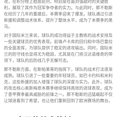
攻，在积分榜上稳居前列，特别是在面对强敌时的关键胜
利，展现了其作为冠军争夺者的实力。与此同时，那不勒斯
在经历了几年的重建后，本赛季迎来了爆发。球队通过引进
新援和调整战术体系，提升了整体水平，成为了本赛季的黑
马。
对于国际米兰来说，球队的成功得益于主教练的战术安排及
一些关键球员的优秀表现。前锋卢卡库的回归和中场巴雷拉
的全面发挥，为球队提供了稳定的进攻输出。同时，国际米
兰的防守线也显得尤为稳固，尤其是在门将汉达诺维奇的带
领下，球队的后防线几乎无懈可击。
那不勒斯方面，在斯帕莱蒂的指挥下，球队的战术打法逐渐
成熟。球队引进了一些重要的年轻球员，如巴卡约科和米利
克，这些新援的加入增强了球队的深度与实力。此外，球队
的攻击核心奥斯梅恩本赛季继续保持高效的进球表现，成为
了意甲赛季最具威胁的前锋之一。那不勒斯的迅猛崛起不仅
让球迷看到了希望，也让他们重新回到了欧洲赛场的舞台。