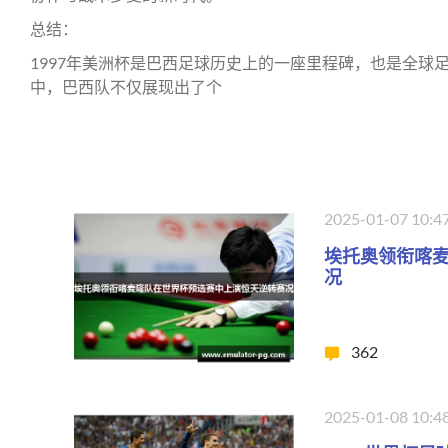
总结：
1997年美洲杯是巴西足球历史上的一座里程碑，也是全球
中，巴西队不仅展现出了个
2025-01-07 10:4
埃托奥领衔喀
况
362
2025-01-08 10:4