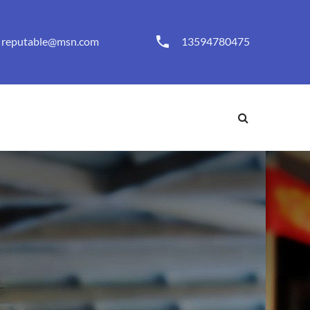
reputable@msn.com
13594780475