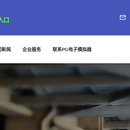
司新闻
企业服务
联系PG电子模拟器