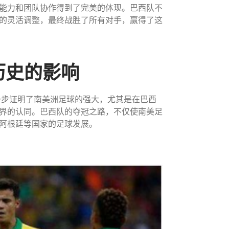
能力和团队协作得到了完美的体现。巴西队不
的灵活调整，最终战胜了所有对手，赢得了这
历史的影响
一步证明了南美洲足球的强大，尤其是在巴西
界的认同。巴西队的夺冠之路，不仅使南美足
阿根廷等国家的足球发展。