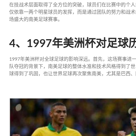
在技战术层面取得了全方位的突破，球员们在比赛中的个人
仅依靠一两个明星球员的发挥，而是通过团队的努力和战术
场盛大的南美足球赛事。
4、1997年美洲杯对足球
1997年美洲杯对全球足球的影响深远。首先，这场赛事进
队夺冠的背景下，南美足球的整体水准和技术风格得到了世
球得到了巩固，也让世界足球再次聚焦南美，尤其是巴西、