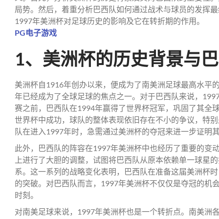
局势。然后，着重分析巴西队如何通过战术与球员的发挥最
1997年美洲杯对足球历史的影响及它在转折期的作用。
PG电子游戏
1、美洲杯的历史背景与
美洲杯自1916年创办以来，便成为了南美洲足球最高水平的
年已经成为了全球足球的焦点之一。对于巴西队来说，199
赛之前，巴西队在1994年赢得了世界杯冠军，巩固了其全球
世界杯中成功，球队的整体表现依旧存在不小的争议，特别
队在进入1997年时，急需通过美洲杯的夺冠来进一步证明
此外，巴西队的阵容在1997年美洲杯中也经历了重要的变
上进行了大胆的调整，试图将巴西队从原本依赖单一球星的
系。这一系列的战略变化表明，巴西队在准备这届美洲杯时
的突破。对巴西队而言，1997年美洲杯不仅仅是夺冠的机
时刻。
对南美足球来说，1997年美洲杯也是一个转折点。南美洲