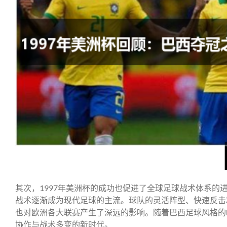
其次，1997年美洲杯的成功也促进了全球足球战术体系的
战术逐渐成为现代足球的主流。球队的灵活阵型、快速反击
也对欧洲各大联赛产生了深远的影响。随着巴西足球风格的
协作与战术多变的新时代。