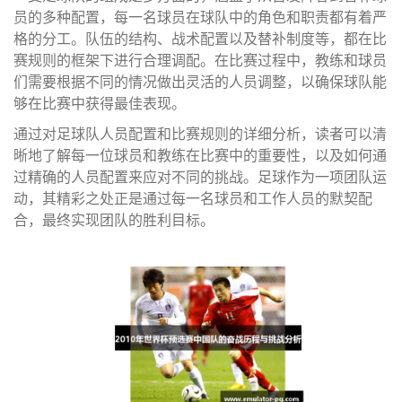
员的多种配置，每一名球员在球队中的角色和职责都有着严
格的分工。队伍的结构、战术配置以及替补制度等，都在比
赛规则的框架下进行合理调配。在比赛过程中，教练和球员
们需要根据不同的情况做出灵活的人员调整，以确保球队能
够在比赛中获得最佳表现。
通过对足球队人员配置和比赛规则的详细分析，读者可以清
晰地了解每一位球员和教练在比赛中的重要性，以及如何通
过精确的人员配置来应对不同的挑战。足球作为一项团队运
动，其精彩之处正是通过每一名球员和工作人员的默契配
合，最终实现团队的胜利目标。