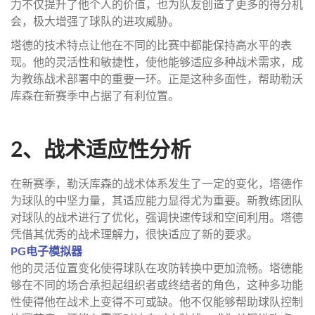
力不仅提升了他个人的价值，也为队友创造了更多的得分机
会，极大增强了球队的进攻威胁。
塔德的技术特点让他在不同的比赛中都能保持高水平的表
现。他的灵活性和敏捷性，使他能够适应多种战术需求，成
为教练战术部署中的重要一环。正是这种多面性，帮助勒沃
库森在新赛季中占据了有利位置。
2、战术适应性分析
在新赛季，勒沃库森的战术体系发生了一定的变化，塔德作
为球队的中坚力量，其适应能力显得尤为重要。新教练团队
对球队的战术进行了优化，强调快速传球和空间利用。塔德
凭借其优秀的战术理解力，很快适应了新的要求。
PG电子模拟器
他的灵活位置变化使得球队在攻防转换中更加流畅。塔德能
够在不同的场合承担起组织者或终结者的角色，这种多功能
性使得他在战术上变得不可或缺。他不仅能够帮助球队控制