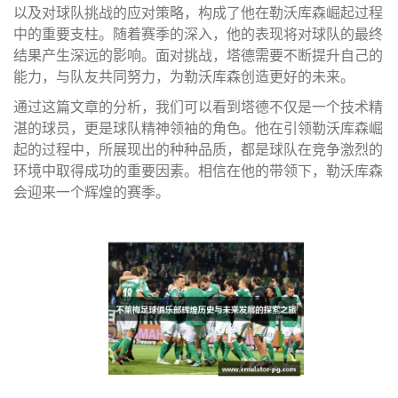
以及对球队挑战的应对策略，构成了他在勒沃库森崛起过程
中的重要支柱。随着赛季的深入，他的表现将对球队的最终
结果产生深远的影响。面对挑战，塔德需要不断提升自己的
能力，与队友共同努力，为勒沃库森创造更好的未来。
通过这篇文章的分析，我们可以看到塔德不仅是一个技术精
湛的球员，更是球队精神领袖的角色。他在引领勒沃库森崛
起的过程中，所展现出的种种品质，都是球队在竞争激烈的
环境中取得成功的重要因素。相信在他的带领下，勒沃库森
会迎来一个辉煌的赛季。