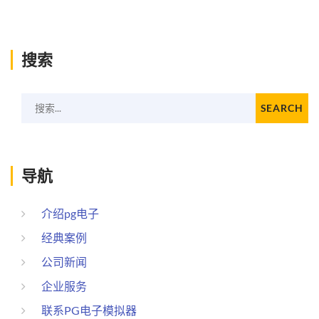
搜索
搜索...
SEARCH
导航
介绍pg电子
经典案例
公司新闻
企业服务
联系PG电子模拟器