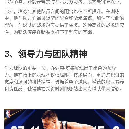
比赛节奏，还能在需要时冲击对方防线，成为关键进攻点。
此外，塔德与其他队员之间的配合也在不断提升。在训练
中，他与队友们通过默契的配合和战术演练，加深了彼此的
理解，为球队的战术落实提供了保障。这种高效的战术适应
性，为勒沃库森在新赛季打下了坚实的基础。
3、领导力与团队精神
作为球队的重要一员，乔纳森·塔德展现出了出色的领导
力。他在场上的表现不仅仅局限于技术层面，更通过积极的
态度和顽强的拼搏精神，鼓舞着整个球队。塔德的职业素养
和责任感，使得他在关键时刻能够站出来为球队带来信心。