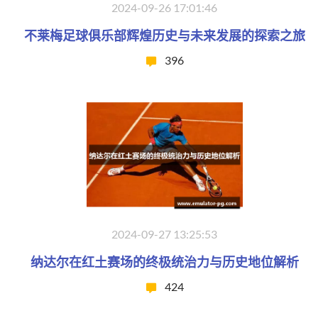
2024-09-26 17:01:46
不莱梅足球俱乐部辉煌历史与未来发展的探索之旅
396
2024-09-27 13:25:53
纳达尔在红土赛场的终极统治力与历史地位解析
424