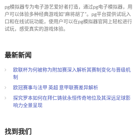
pg模拟器专为电子游艺爱好者打造，通过pg电子模拟器，用
户可以体验多种经典游戏如“麻将胡了”。pg平台提供试玩入
口和在线试玩功能，使用户可以在pg模拟器官网上轻松进行
试玩，感受真实的游戏体验。
最新新闻
欧联杯为何被称为附加赛深入解析其赛制变化与晋级机
制
欧冠赛事与法甲 英超 意甲联赛差异解析
探究罗本如何在拜仁铸就永恒传奇地位及其深远足球影
响力全景呈现
找到我们