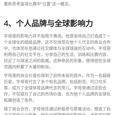
重新思考篮球比赛中“位置”这一概念。
4、个人品牌与全球影响力
字母哥的影响力并不局限于赛场。他逐渐将自己打造成了一
个全球化的超级品牌，这不仅体现在他个人代言的商业合作
中，也体现在他通过社交媒体与全球球迷的互动中。字母哥
利用自己的社交平台，分享自己的生活、训练和比赛内容，
拉近了与球迷之间的距离。这种亲民的形象，使得他在全球
范围内积累了大量的粉丝。
字母哥的商业价值也得到了前所未有的提升。作为一名超级
巨星，字母哥代言了多个知名品牌，包括耐克、可口可乐
等，成为了全球体育品牌代言的宠儿。字母哥通过这些合
作，不仅提升了自己的市场价值，也为他个人品牌的全球化
拓展创造了条件。
除了商业合作，字母哥还通过积极参与慈善活动，塑造了自
己正面的公众形象。他在全球范围内的影响力，尤其是在欧