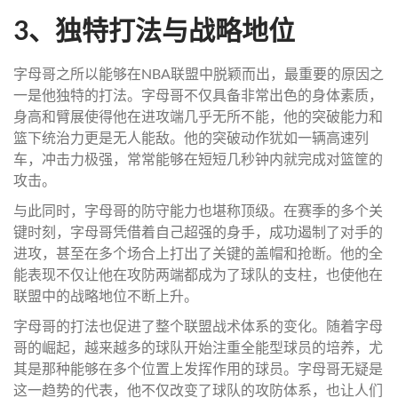
3、独特打法与战略地位
字母哥之所以能够在NBA联盟中脱颖而出，最重要的原因之
一是他独特的打法。字母哥不仅具备非常出色的身体素质，
身高和臂展使得他在进攻端几乎无所不能，他的突破能力和
篮下统治力更是无人能敌。他的突破动作犹如一辆高速列
车，冲击力极强，常常能够在短短几秒钟内就完成对篮筐的
攻击。
与此同时，字母哥的防守能力也堪称顶级。在赛季的多个关
键时刻，字母哥凭借着自己超强的身手，成功遏制了对手的
进攻，甚至在多个场合上打出了关键的盖帽和抢断。他的全
能表现不仅让他在攻防两端都成为了球队的支柱，也使他在
联盟中的战略地位不断上升。
字母哥的打法也促进了整个联盟战术体系的变化。随着字母
哥的崛起，越来越多的球队开始注重全能型球员的培养，尤
其是那种能够在多个位置上发挥作用的球员。字母哥无疑是
这一趋势的代表，他不仅改变了球队的攻防体系，也让人们