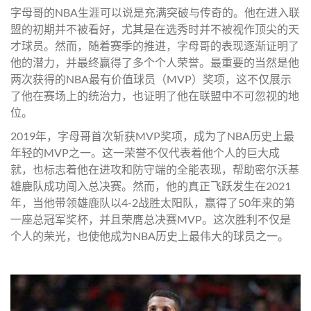
字母哥的NBA生涯可以说是充满突破与传奇的。他在进入联
盟的初期并不被看好，尤其是在选秀时并不被视作顶尖的天
才球员。然而，随着赛季的推进，字母哥的表现逐渐证明了
他的潜力，并最终赢得了多个个人荣誉。最重要的当然是他
两次获得的NBA最有价值球员（MVP）奖项，这不仅展示
了他在赛场上的统治力，也证明了他在联盟中不可忽视的地
位。
2019年，字母哥首次斩获MVP奖项，成为了NBA历史上最
年轻的MVP之一。这一荣誉不仅代表着他个人的巨大成
就，也标志着他在进攻和防守端的全能表现，帮助密尔沃基
雄鹿队成功闯入总决赛。然而，他的真正飞跃发生在2021
年，当他带领雄鹿队以4-2战胜太阳队，赢得了50年来的第
一座总冠军奖杯，并且荣膺总决赛MVP。这次胜利不仅是
个人的荣光，也使他成为NBA历史上最伟大的球员之一。