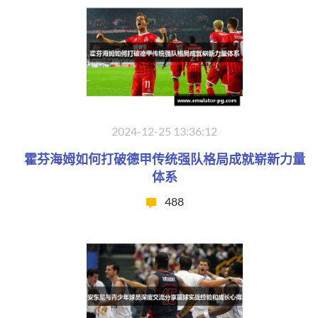
2024-12-25 13:36:12
霍芬海姆如何打破德甲传统强队格局成就崭新力量
体系
488