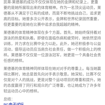
凯蒂·莱德基的成功不仅仅体现在她的金牌和纪录上，更重
要的是她所展现出来的体育精神。作为一名顶尖运动员，莱
德基从不满足于已有的成绩，而是不断地挑战自己，追求更
高的目标。她曾多次公开表示，金牌和世界纪录固然重要，
但更重要的是她在比赛中追求自我超越的精神。
莱德基的体育精神体现在多个方面，首先，她始终保持着对
游泳的热爱和执着。即使在面临伤病和疲劳时，她依然坚持
训练，并力求在比赛中全力以赴。此外，她还积极参与公益
活动，倡导运动员应当肩负社会责任，做一个积极向上的榜
样。莱德基不仅仅是一位游泳冠军，她更是一个具备社会责
任感的榜样。
莱德基的体育精神同样体现在她对对手的尊重上。每当她赢
得比赛时，她总是首先向对手表示敬意。她深知，比赛不仅
仅是对个人的挑战，更是对整个运动项目的尊重和提升。她
的态度赢得了同行和观众的广泛尊重，也让她成为了许多年
轻运动员心中的榜样。
总结：
PG电子试玩