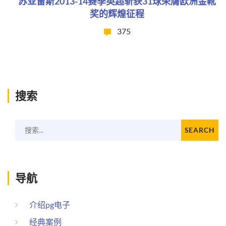
苏亚雷斯2013-14赛季英超斩获31球荣膺欧洲金靴
奖的辉煌征程
375
搜索
搜索...
SEARCH
导航
介绍pg电子
经典案例