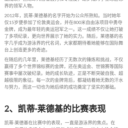
界的领军人物。
2012年，凯蒂·莱德基的名字开始为公众所熟知。当时她年
仅15岁便参加了伦敦奥运会，并在800米自由泳项目中勇夺
金牌，成为最年轻的奥运冠军之一。这一成绩不仅让她打破
了多项纪录，更向世界展示了她的实力。随后，莱德基的名
字几乎成为游泳界的代名词，大家都期待着她能够在国际舞
台上创造更多的奇迹。
在随后的几年里，莱德基经历了无数次的锤炼和挑战，不仅
赢得了多个世界锦标赛的金牌，还在奥运会、世锦赛等国际
赛事中屡次破纪录。她的成长轨迹，正是不断突破自我、超
越极限的象征。每一次的金牌背后，都凝结着她无数的汗水
与努力，而这一切也为她后续的成功奠定了坚实的基础。
2、凯蒂·莱德基的比赛表现
凯蒂·莱德基在比赛中的表现，一直是游泳界的焦点。在