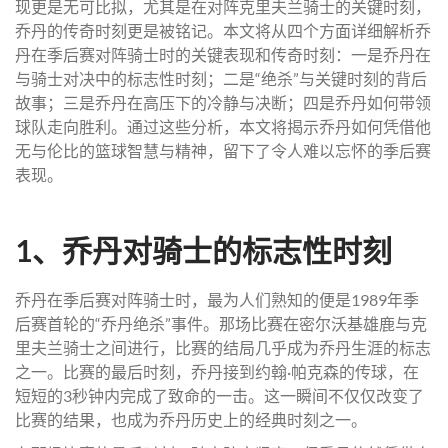
现更是无可比拟，尤其是在对阵克里夫兰骑士的关键时刻，
乔丹的传奇时刻更是被铭记。本文将从四个方面详细解析乔
丹在季后赛对阵骑士时的关键表现和传奇时刻：一是乔丹在
与骑士对决中的标志性时刻；二是“绝杀”与关键时刻的背后
故事；三是乔丹在高压下的冷静与决断；四是乔丹如何带领
球队走向胜利。通过这些分析，本文将揭示乔丹如何凭借他
无与伦比的篮球智慧与精神，留下了令人难以忘怀的季后赛
表现。
1、乔丹对骑士的标志性时刻
乔丹在季后赛对阵骑士时，最为人们熟知的便是1989年季
后赛首轮的“乔丹绝杀”事件。那场比赛在密尔沃基雄鹿与克
里夫兰骑士之间进行，比赛的结局几乎成为乔丹生涯的标志
之一。比赛的最后时刻，乔丹接到约翰·帕克森的传球，在
短短的3秒钟内完成了致命的一击。这一瞬间不仅仅改变了
比赛的结果，也成为乔丹历史上的经典时刻之一。