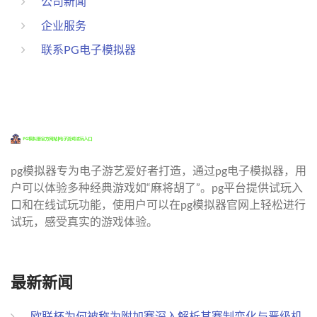
公司新闻
企业服务
联系PG电子模拟器
pg模拟器专为电子游艺爱好者打造，通过pg电子模拟器，用
户可以体验多种经典游戏如“麻将胡了”。pg平台提供试玩入
口和在线试玩功能，使用户可以在pg模拟器官网上轻松进行
试玩，感受真实的游戏体验。
最新新闻
欧联杯为何被称为附加赛深入解析其赛制变化与晋级机