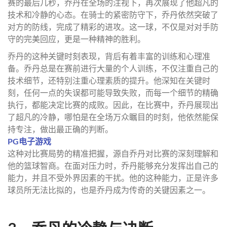
赛的最后几秒，乔丹在全场的注视下，再次展现了他超凡的
技术和冷静的心态。在骑士的紧密防守下，乔丹依然突破了
对方的防线，完成了精彩的进攻。这一球，不仅是对对手防
守的完美回应，更是一种精神的胜利。
乔丹的这种关键时刻表现，背后有着丰富的训练和心理准
备。乔丹总是在赛前进行大量的个人训练，不仅注重自己的
技术细节，还特别注重心理素质的提升。他深知在关键时
刻，任何一点的失误都可能导致失败，而每一个细节的精确
执行，都能决定比赛的成败。因此，在比赛中，乔丹展现出
了超凡的冷静，哪怕是在全场万众瞩目的时刻，他依然能保
持专注，做出最正确的判断。
PG电子游戏
这种对比赛局势的精准把握，源自乔丹对比赛的深刻理解和
他的篮球智商。在面对压力时，乔丹能够充分发挥出自己的
能力，并且不受外界因素的干扰。他的这种能力，正是许多
球员所无法比拟的，也是乔丹成为传奇的关键因素之一。