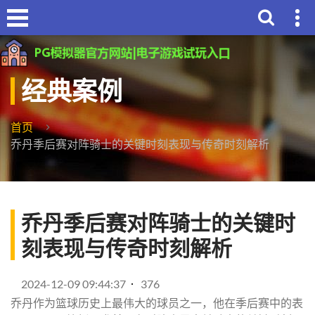
经典案例
首页
乔丹季后赛对阵骑士的关键时刻表现与传奇时刻解析
乔丹季后赛对阵骑士的关键时
刻表现与传奇时刻解析
2024-12-09 09:44:37
376
乔丹作为篮球历史上最伟大的球员之一，他在季后赛中的表