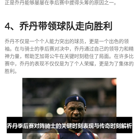
正是乔丹能够屡屡在季后赛中拔得头筹的原因之一。
4、乔丹带领球队走向胜利
乔丹不仅是一个个人能力突出的球员，更是一个出色的领
袖。在与骑士的季后赛对决中，乔丹通过自己的领导力和精
神力量，帮助芝加哥公牛在关键时刻稳住了局面。在许多比
赛中，乔丹的表现不仅仅是为了个人荣耀，更是为了集体的
胜利。