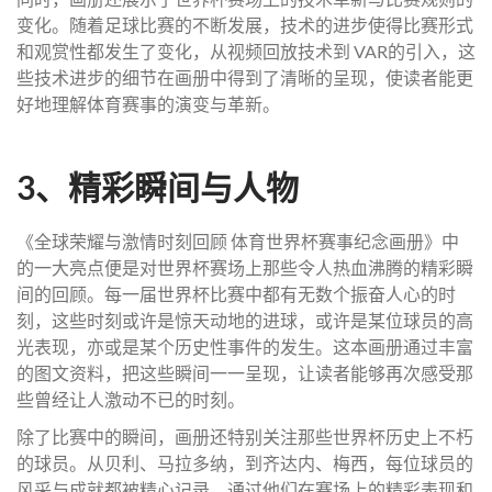
变化。随着足球比赛的不断发展，技术的进步使得比赛形式
和观赏性都发生了变化，从视频回放技术到 VAR的引入，这
些技术进步的细节在画册中得到了清晰的呈现，使读者能更
好地理解体育赛事的演变与革新。
3、精彩瞬间与人物
《全球荣耀与激情时刻回顾 体育世界杯赛事纪念画册》中
的一大亮点便是对世界杯赛场上那些令人热血沸腾的精彩瞬
间的回顾。每一届世界杯比赛中都有无数个振奋人心的时
刻，这些时刻或许是惊天动地的进球，或许是某位球员的高
光表现，亦或是某个历史性事件的发生。这本画册通过丰富
的图文资料，把这些瞬间一一呈现，让读者能够再次感受那
些曾经让人激动不已的时刻。
除了比赛中的瞬间，画册还特别关注那些世界杯历史上不朽
的球员。从贝利、马拉多纳，到齐达内、梅西，每位球员的
风采与成就都被精心记录。通过他们在赛场上的精彩表现和