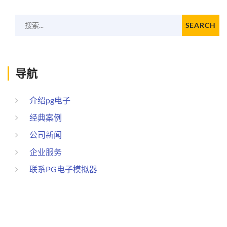
搜索...
SEARCH
导航
介绍pg电子
经典案例
公司新闻
企业服务
联系PG电子模拟器