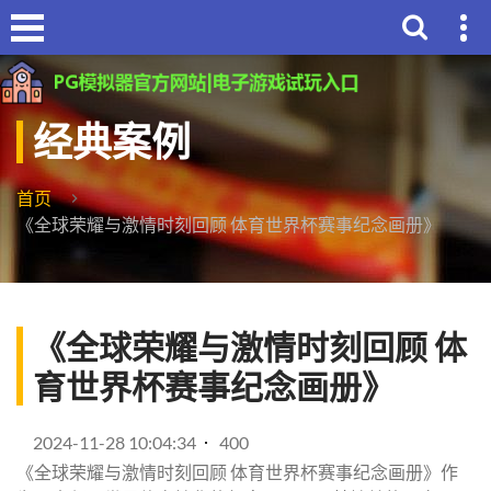
经典案例
首页
《全球荣耀与激情时刻回顾 体育世界杯赛事纪念画册》
《全球荣耀与激情时刻回顾 体
育世界杯赛事纪念画册》
2024-11-28 10:04:34
400
《全球荣耀与激情时刻回顾 体育世界杯赛事纪念画册》作