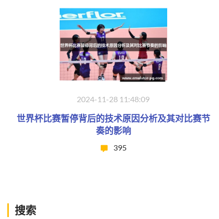
2024-11-28 11:48:09
世界杯比赛暂停背后的技术原因分析及其对比赛节
奏的影响
395
搜索