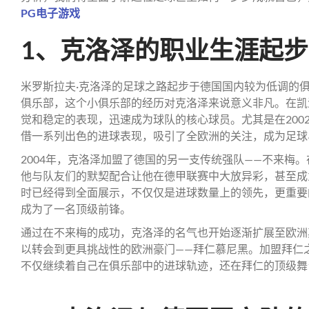
PG电子游戏
1、克洛泽的职业生涯起步
米罗斯拉夫·克洛泽的足球之路起步于德国国内较为低调的
俱乐部，这个小俱乐部的经历对克洛泽来说意义非凡。在凯
觉和稳定的表现，迅速成为球队的核心球员。尤其是在2002年德
借一系列出色的进球表现，吸引了全欧洲的关注，成为足球
2004年，克洛泽加盟了德国的另一支传统强队——不来梅
他与队友们的默契配合让他在德甲联赛中大放异彩，甚至成
时已经得到全面展示，不仅仅是进球数量上的领先，更重要
成为了一名顶级前锋。
通过在不来梅的成功，克洛泽的名气也开始逐渐扩展至欧洲
以转会到更具挑战性的欧洲豪门——拜仁慕尼黑。加盟拜仁
不仅继续着自己在俱乐部中的进球轨迹，还在拜仁的顶级舞