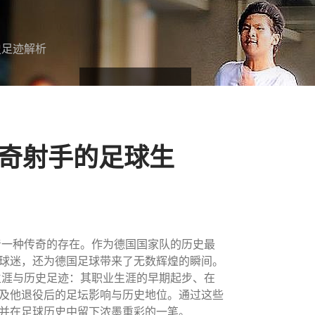
史足迹解析
传奇射手的足球生
着一种传奇的存在。作为德国国家队的历史最
球迷，还为德国足球带来了无数辉煌的瞬间。
生涯与历史足迹：其职业生涯的早期起步、在
及他退役后的足坛影响与历史地位。通过这些
并在足球历史中留下浓墨重彩的一笔。