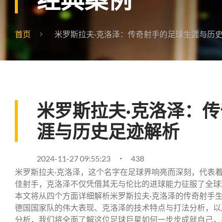
首页
米罗斯拉夫·克洛泽：传奇射手的足球生涯与历
米罗斯拉夫·克洛泽：
涯与历史足迹解析
2024-11-27 09:55:23
438
米罗斯拉夫·克洛泽，这个名字在足球界响亮而深刻，代表
佳射手，克洛泽不仅凭借其无与伦比的进球能力征服了全球
本文将从四个方面详细解析米罗斯拉夫·克洛泽的传奇射手
德国国家队的伟大表现、克洛泽的技术特点与打法分析，以
分析，我们将全面了解这位足球巨星如何一步步成就自己，