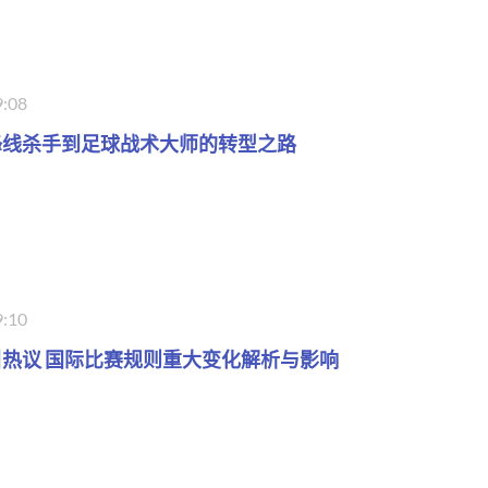
9:08
锋线杀手到足球战术大师的转型之路
9:10
热议 国际比赛规则重大变化解析与影响