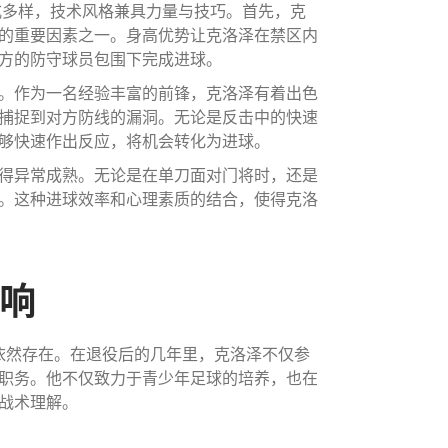
式多样，技术风格兼具力量与技巧。首先，克
的重要因素之一。身高优势让克洛泽在禁区内
方的防守球员包围下完成进球。
。作为一名经验丰富的前锋，克洛泽有着出色
捕捉到对方防线的漏洞。无论是反击中的快速
够快速作出反应，将机会转化为进球。
得异常成熟。无论是在单刀面对门将时，还是
。这种进球效率和心理素质的结合，使得克洛
影响
力依然存在。在退役后的几年里，克洛泽不仅参
职务。他不仅致力于青少年足球的培养，也在
战术理解。