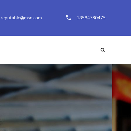
reputable@msn.com
13594780475