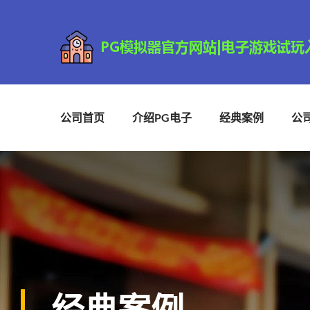
公司首页
介绍PG电子
经典案例
公
经典案例