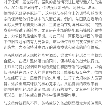
对于任何一届世界杯，强队的备战情况往往是球迷关注的焦
点。2024年世界杯中，传统强队如巴西、阿根廷、法国、
德国等无疑是夺冠热门，这些球队在阵容上的调整和球员状
态的保持是他们备战中的关键任务。例如，法国队在近年的
国际大赛中频繁变化阵容，主帅德尚在对阵日本和荷兰的热
身赛中尝试了新阵型，尤其是在中场的搭配和前锋线的轮换
上，力求找到最佳的平衡。与此同时，阿根廷在梅西的带领
下依旧是冠军的有力竞争者，球队通过连续的友谊赛和联合
训练营，力图保持其高强度的进攻模式和紧密的防守体系。
巴西队则通过大规模的阵容调整，尝试将年轻球员与老将结
合起来，在提升整体活力的同时，保持稳定的战术执行力。
主帅蒂特特别强调进攻端的流畅性和防守端的稳健性，以确
保巴西队在强度更大的世界杯舞台上能够保持竞争力。德国
队在经历了上一届世界杯的失利后，进行了大规模的人员更
替，逐步重建其球队的核心竞争力。从热身赛的表现来看，
德国队的年轻球员渐渐展现出应有的潜力，尤其是年轻的中
场球员，他们有望在世界杯中发挥重要作用。
与这些传统强队不同，英格兰队的备战则显得尤为关注团队