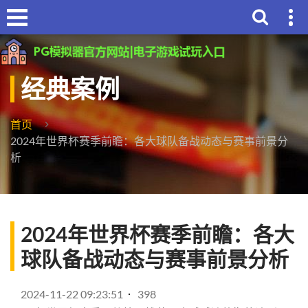
经典案例
首页
2024年世界杯赛季前瞻：各大球队备战动态与赛事前景分
析
2024年世界杯赛季前瞻：各大
球队备战动态与赛事前景分析
2024-11-22 09:23:51
398