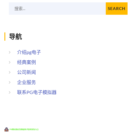
搜索...
SEARCH
导航
介绍pg电子
经典案例
公司新闻
企业服务
联系PG电子模拟器