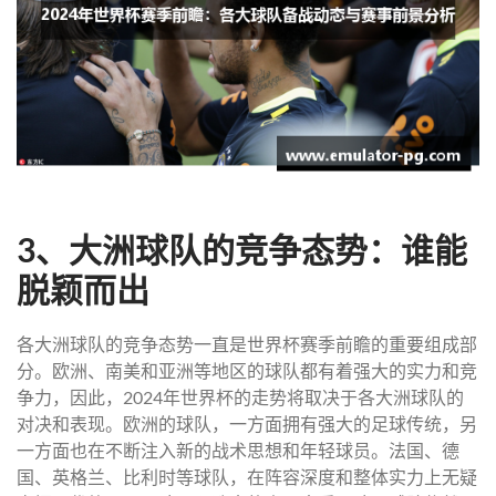
3、大洲球队的竞争态势：谁能
脱颖而出
各大洲球队的竞争态势一直是世界杯赛季前瞻的重要组成部
分。欧洲、南美和亚洲等地区的球队都有着强大的实力和竞
争力，因此，2024年世界杯的走势将取决于各大洲球队的
对决和表现。欧洲的球队，一方面拥有强大的足球传统，另
一方面也在不断注入新的战术思想和年轻球员。法国、德
国、英格兰、比利时等球队，在阵容深度和整体实力上无疑