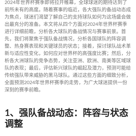
2024年世界杯赛季即将拉开帷幕，全球球迷的期待达到了
前所未有的高度。随着赛事的临近，各大强队的备战动态成
为焦点，球迷们渴望了解自己的支持球队如何为这场盛会做
出最充分的准备。本文将从四个方面对2024年世界杯赛季
进行详细前瞻，分析各大球队的备战情况与赛事前景。首
先，我们将聚焦于强队备战情况，分析各国球队的阵容调
整、热身赛表现和关键球员的状态；接着，探讨球队战术革
新与适应性变化，如何应对世界杯的高强度比赛；然后，分
析各大洲球队的竞争态势，关注亚洲、欧洲、南美等区域球
队的表现；最后，评估新兴球队的崛起及潜力，预测可能给
传统强队带来威胁的黑马球队。通过这些方面的细致分析，
全面预测2024年世界杯赛季的走势，为广大球迷提供一份
深刻的赛季前瞻。
1、强队备战动态：阵容与状态
调整