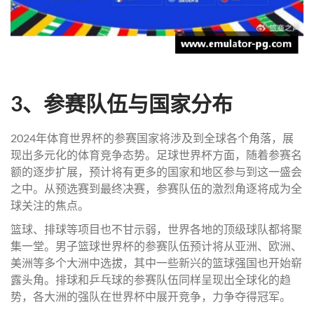
3、参赛队伍与国家分布
2024年体育世界杯的参赛国家将涉及到全球各个角落，展
现出多元化的体育竞争态势。足球世界杯方面，随着参赛名
额的逐步扩展，预计将有更多的国家和地区参与到这一盛会
之中。从预选赛到最终决赛，参赛队伍的激烈角逐将成为全
球关注的焦点。
篮球、排球等项目也不甘示弱，世界各地的顶级球队都将聚
集一堂。男子篮球世界杯的参赛队伍预计将从亚洲、欧洲、
美洲等多个大洲中选拔，其中一些新兴的篮球强国也开始崭
露头角。排球和乒乓球的参赛队伍同样呈现出全球化的趋
势，各大洲的强队在世界杯中展开竞争，力争夺得冠军。