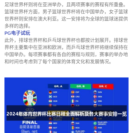
足球世界杯则将在亚洲举办，且两项赛事的赛程有所重叠。
篮球世界杯方面，男子篮球世界杯将在中国举办，女子篮球
世界杯则安排在澳大利亚。这一安排将为全球的篮球迷提供
多样的选择。
PG电子试玩
此外，排球世界杯和乒乓球世界杯也都按计划展开。排球世
界杯主要集中在亚洲和欧洲，而乒乓球世界杯将继续保持在
中国举办。每项赛事都有各自的赛程与规则，赛事的举办地
和时间也考虑到了每个国家的体育文化和发展情况。