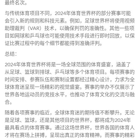
最终名次。
与传统体育项目不同，2024年体育世界杯的部分赛事可能
会引入新的规则和科技元素。例如，足球世界杯将使用视频
助理裁判（VAR）技术，以确保判罚的准确性。其他一些项
目如网球和乒乓球也可能使用技术手段进行即时回放，以保
证比赛过程中的每个细节都能得到准确评判。
总结：
2024年体育世界杯将是一场全球范围的体育盛宴，涵盖了
从足球、篮球到排球、乒乓球等多个体育项目。每项赛事的
时间安排、参赛队伍和赛制设置都经过精心设计，力求为全
球体育迷呈现一场精彩的视觉盛宴。赛事的举办不仅展示了
世界各地运动员的竞技水平，也推动了体育文化的交流与融
合。
随着各项赛事的临近，全球体育迷的期待值不断攀升。无论
是足球、篮球，还是其他项目的世界杯，都将成为2024年
最具看点的体育赛事。通过这场世界杯，世界各国的体育人
才将在赛场上拼搏，呈现出真正的体育精神。而赛事的精彩