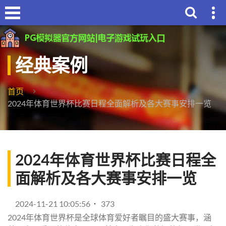
经典案例
首页
2024年体育世界杯比赛日程全面解析及各大赛事安排一览
2024年体育世界杯比赛日程全
面解析及各大赛事安排一览
2024-11-21 10:05:56
373
2024年体育世界杯是全球体育爱好者瞩目的盛大赛事，涵