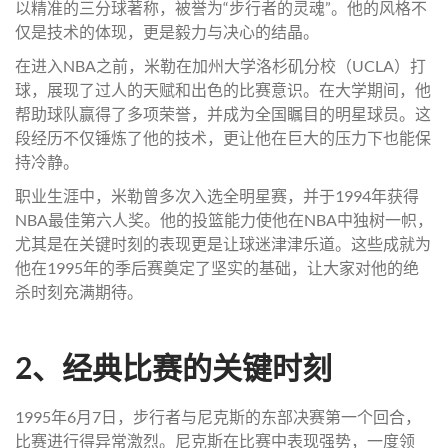
以精准的三分球著称，被誉为“步行者的灵魂”。他的风格不
仅是技术的体现，更是毅力与决心的结晶。
在进入NBA之前，米勒在加州大学洛杉矶分校（UCLA）打
球，展现了过人的天赋和出色的比赛意识。在大学期间，他
帮助球队赢得了多项荣誉，并成为全国瞩目的明星球员。这
段经历不仅锤炼了他的技术，更让他在巨大的压力下也能保
持冷静。
职业生涯中，米勒曾多次入选全明星赛，并于1994年获得
NBA最佳第六人奖。他的投篮能力使他在NBA中独树一帜，
尤其是在关键时刻的表现更是让球迷津津乐道。这些成就为
他在1995年的季后赛奠定了坚实的基础，让大家对他的绝
杀时刻充满期待。
2、经典比赛的关键时刻
1995年6月7日，步行者与尼克斯的东部决赛第一个回合，
比赛进行得异常激烈。尼克斯在比赛中表现强势，一度领