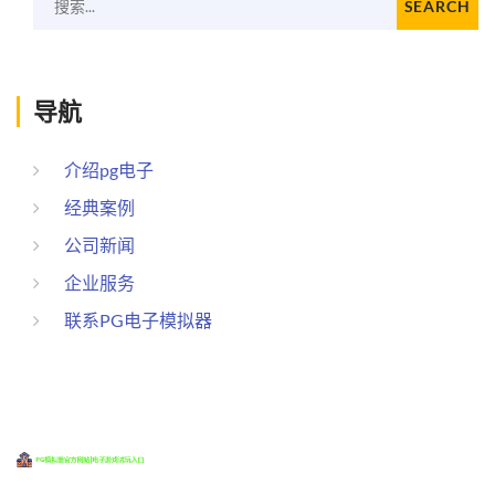
搜索...
SEARCH
导航
介绍pg电子
经典案例
公司新闻
企业服务
联系PG电子模拟器