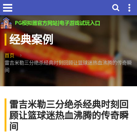
经典案例
首页
雷吉米勒三分绝杀经典时刻回顾让篮球迷热血沸腾的传奇瞬
间
雷吉米勒三分绝杀经典时刻回
顾让篮球迷热血沸腾的传奇瞬
间