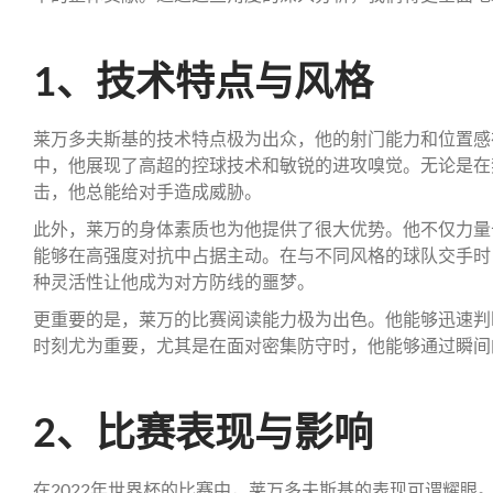
1、技术特点与风格
莱万多夫斯基的技术特点极为出众，他的射门能力和位置感在
中，他展现了高超的控球技术和敏锐的进攻嗅觉。无论是在
击，他总能给对手造成威胁。
此外，莱万的身体素质也为他提供了很大优势。他不仅力量
能够在高强度对抗中占据主动。在与不同风格的球队交手时
种灵活性让他成为对方防线的噩梦。
更重要的是，莱万的比赛阅读能力极为出色。他能够迅速判
时刻尤为重要，尤其是在面对密集防守时，他能够通过瞬间
2、比赛表现与影响
在2022年世界杯的比赛中，莱万多夫斯基的表现可谓耀眼