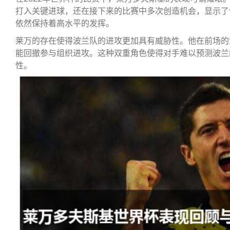
打入关键进球，还在接下来的比赛中多次创造机会，显示了
依然保持着高水平的发挥。
莱万的存在使得波兰队的进攻更加具有威胁性。他在前场的
能回撤参与组织进攻。这种双重角色使得对手难以预测波兰
性。