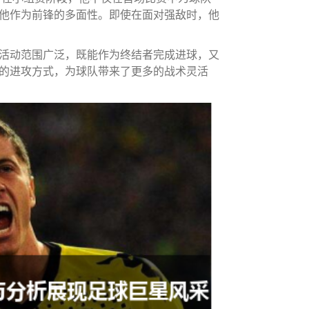
他作为前锋的多面性。即使在面对强敌时，他
活动范围广泛，既能作为终结者完成进球，又
的进攻方式，为球队带来了更多的战术灵活