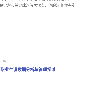
铭记为波兰足球的伟大代表，他的故事也将激
5:04
员职业生涯数据分析与管理探讨