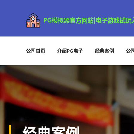
公司首页
介绍PG电子
经典案例
公
经典案例