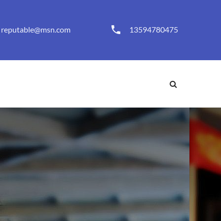
reputable@msn.com
13594780475