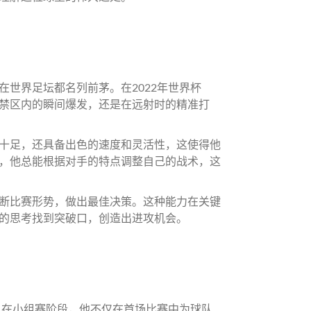
世界足坛都名列前茅。在2022年世界杯
禁区内的瞬间爆发，还是在远射时的精准打
十足，还具备出色的速度和灵活性，这使得他
，他总能根据对手的特点调整自己的战术，这
断比赛形势，做出最佳决策。这种能力在关键
的思考找到突破口，创造出进攻机会。
。在小组赛阶段，他不仅在首场比赛中为球队